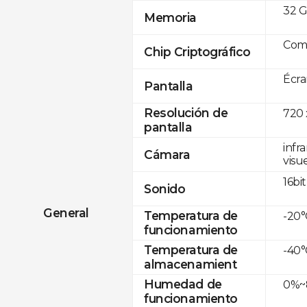
32 G
Memoria
Com
Chip Criptográfico
Écra
Pantalla
Resolución de
720 
pantalla
infr
Cámara
visue
16bit
Sonido
General
Temperatura de
-20°
funcionamiento
Temperatura de
-40°
almacenamient
Humedad de
0%~8
funcionamiento