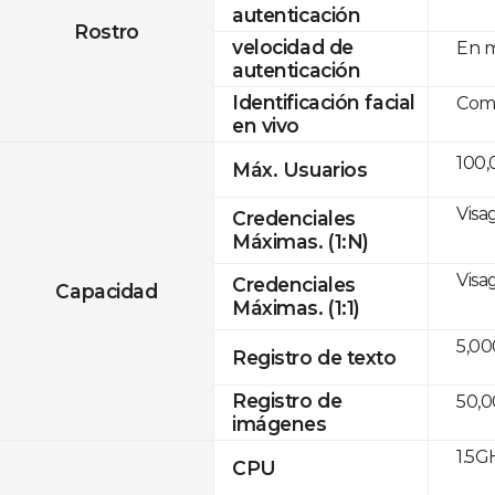
autenticación
Rostro
velocidad de
En m
autenticación
Identificación facial
Com
en vivo
100,
Máx. Usuarios
Visa
Credenciales
Máximas. (1:N)
Visa
Credenciales
Capacidad
Máximas. (1:1)
5,00
Registro de texto
Registro de
50,
imágenes
1.5G
CPU