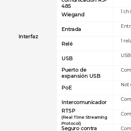
485
1 ch
Wiegand
Entr
Entrada
Interfaz
1 rel
Relé
USB 
USB
Puerto de
Com
expansión USB
Not
PoE
Com
Intercomunicador
RTSP
Com
(Real Time Streaming
Protocol)
Seguro contra
Com