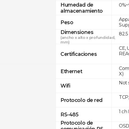
Humedad de
0%~9
almacenamiento
Appa
Peso
Supp
Dimensiones
82.5
(ancho x alto x profundidad,
mm)
CE, 
Certificaciones
REA
Comp
Ethernet
X)
Not
Wifi
TCP
Protocolo de red
1 ch
RS-485
Protocolo de
OSD
comunicación RS-