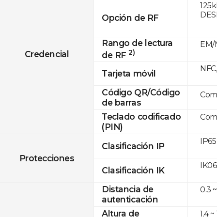
125k
DESF
Opción de RF
Rango de lectura
EM/M
2)
Credencial
de RF
NFC,
Tarjeta móvil
Código QR/Código
Com
de barras
Teclado codificado
Com
(PIN)
IP65
Clasificación IP
Protecciones
IK06
Clasificación IK
Distancia de
0.3 ~
autenticación
Altura de
1.4 ~