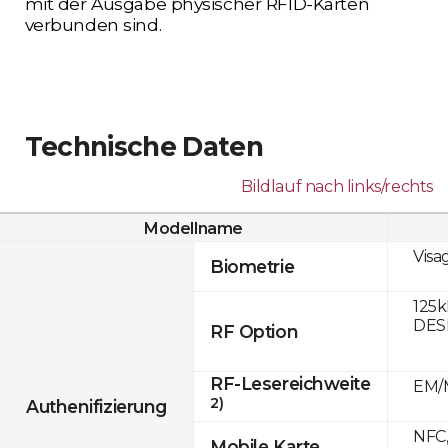
mit der Ausgabe physischer RFID-Karten
verbunden sind.
Technische Daten
Bildlauf nach links/rechts
Modellname
Visa
Biometrie
125k
DESF
RF Option
RF-Lesereichweite
EM/M
2)
Authenifizierung
NFC,
Mobile Karte