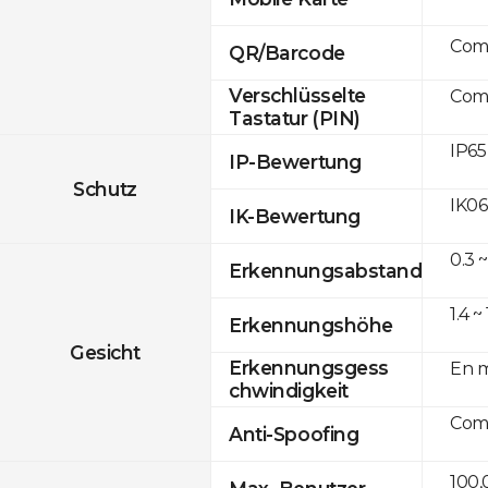
Com
QR/Barcode
Verschlüsselte
Com
Tastatur (PIN)
IP65
IP-Bewertung
Schutz
IK06
IK-Bewertung
0.3 ~
Erkennungsabstand
1.4 ~
Erkennungshöhe
Gesicht
Erkennungsgess
En m
chwindigkeit
Com
Anti-Spoofing
100,