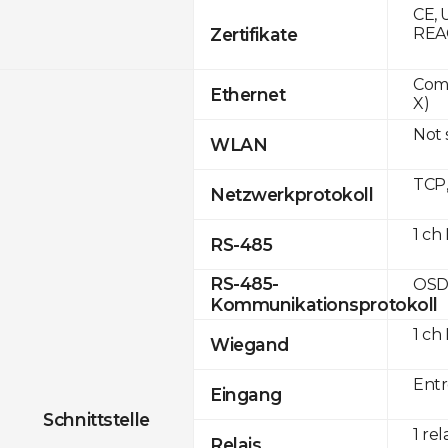
CE, 
Zertifikate
REA
Comp
Ethernet
X)
Not
WLAN
TCP
Netzwerkprotokoll
1 ch
RS-485
RS-485-
OSD
Kommunikationsprotokoll
1 ch
Wiegand
Entr
Eingang
Schnittstelle
1 rel
Relais