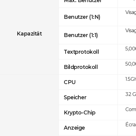
Max. Benutzer
Visa
Benutzer (1:N)
Visa
Kapazität
Benutzer (1:1)
5,00
Textprotokoll
50,
Bildprotokoll
1.5G
CPU
32 G
Speicher
Com
Krypto-Chip
Écra
Anzeige