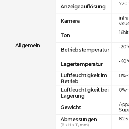
720 
Anzeigeauflösung
infr
Kamera
visue
16bit
Ton
Allgemein
-20°
Betriebstemperatur
-40°
Lagertemperatur
Luftfeuchtigkeit im
0%~8
Betrieb
Luftfeuchtigkeit bei
0%~9
Lagerung
Appa
Gewicht
Supp
82.5
Abmessungen
(B x H x T, mm)