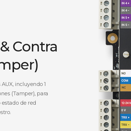
 & Contra
amper)
 AUX, incluyendo 1
iones (Tamper), para
o estado de red
stro.