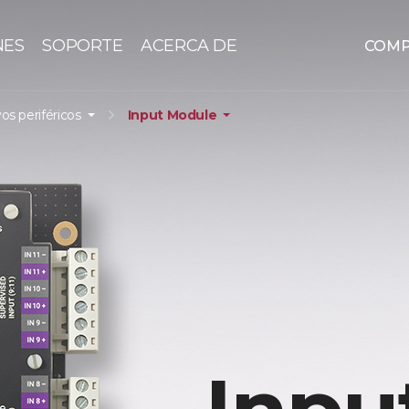
NES
SOPORTE
ACERCA DE
COM
vos periféricos
Input Module