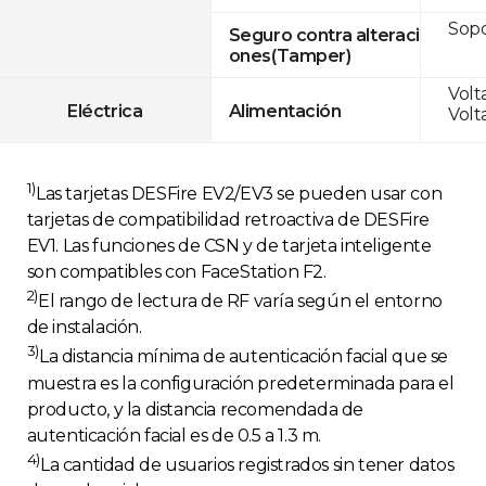
Sop
Seguro contra alteraci
ones(Tamper)
Volta
Eléctrica
Alimentación
Volta
1)
Las tarjetas DESFire EV2/EV3 se pueden usar con
tarjetas de compatibilidad retroactiva de DESFire
EV1. Las funciones de CSN y de tarjeta inteligente
son compatibles con FaceStation F2.
2)
El rango de lectura de RF varía según el entorno
de instalación.
3)
La distancia mínima de autenticación facial que se
muestra es la configuración predeterminada para el
producto, y la distancia recomendada de
autenticación facial es de 0.5 a 1.3 m.
4)
La cantidad de usuarios registrados sin tener datos