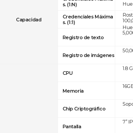
Huel
s. (1:N)
Rostr
Credenciales Máxima
Capacidad
100,
s. (1:1)
Huel
5,00
Registro de texto
50,
Registro de imágenes
1.8 
CPU
16GB
Memoria
Sop
Chip Criptográfico
7” I
Pantalla