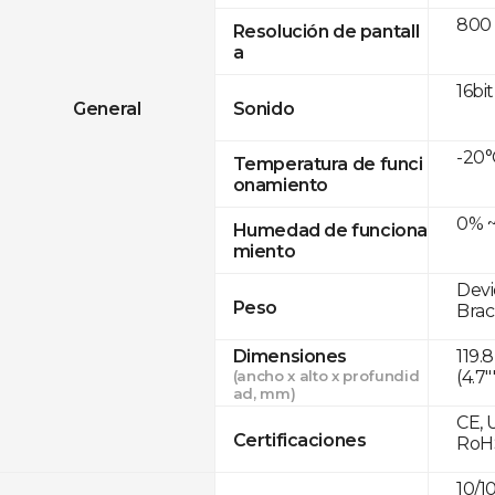
800 
Resolución de pantall
a
16bit
General
Sonido
-20°
Temperatura de funci
onamiento
0% ~
Humedad de funciona
miento
Devi
Peso
Brac
Dimensiones
119
(ancho x alto x profundid
(4.7"
ad, mm)
CE, 
Certificaciones
RoH
10/1