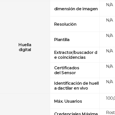
N/A
dimensión de imagen
N/A
Resolución
N/A
Plantilla
Huella
digital
N/A
Extractor/buscador d
e coincidencias
N/A
Certificados
del Sensor
N/A
Identificación de huell
a dactilar en vivo
100,
Máx. Usuarios
Rost
Credenciales Máxima