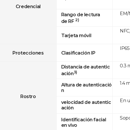
Credencial
EM/M
Rango de lectura
2)
de RF
NFC,
Tarjeta móvil
IP65
Protecciones
Clasificación IP
0.3 
Distancia de autentic
3)
ación
1.4 m
Altura de autenticació
n
Rostro
En u
velocidad de autentic
ación
Sop
Identificación facial
en vivo