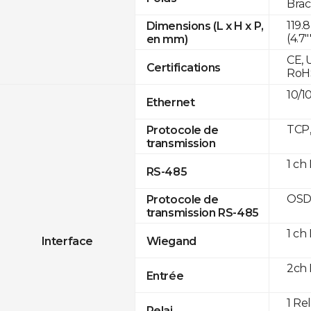
Brac
119
Dimensions (L x H x P,
(4.7"
en mm)
CE, 
Certifications
RoH
10/1
Ethernet
TCP
Protocole de
transmission
1 ch
RS-485
OSD
Protocole de
transmission RS-485
1 ch
Interface
Wiegand
2ch 
Entrée
1 Re
Relai