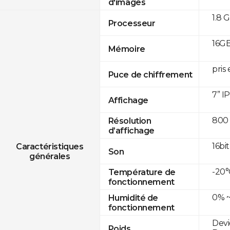
d'images
1.8 
Processeur
16GB
Mémoire
pris
Puce de chiffrement
7” I
Affichage
800 
Résolution
d’affichage
16bit
Caractéristiques
Son
générales
-20°
Température de
fonctionnement
0% ~
Humidité de
fonctionnement
Devi
Poids