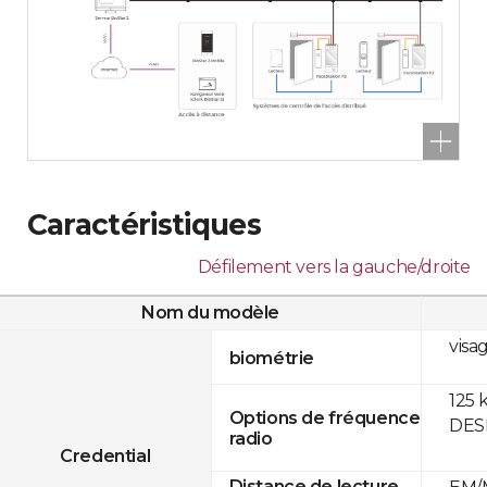
Caractéristiques
Défilement vers la gauche/droite
Nom du modèle
visa
biométrie
125 
Options de fréquence
DESF
radio
Credential
Distance de lecture