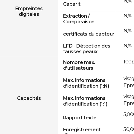
N/A
Gabarit
Empreintes
digitales
N/A
Extraction /
Comparaison
N/A
certificats du capteur
N/A
LFD - Détection des
fausses peaux
100,
Nombre max.
d'utilisateurs
visa
Max. Informations
Epre
d'identification (1:N)
visa
Capacités
Max. Informations
Epre
d'identification (1:1)
5,00
Rapport texte
50,
Enregistrement