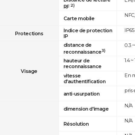
EM/M
2)
RF
NFC,
Carte mobile
IP65
Indice de protection
Protections
IP
distance de
0.3 ~
3)
reconnaissance
1.4 ~
hauteur de
reconnaissance
Visage
En m
vitesse
d'authentification
pris
anti-usurpation
N/A
dimension d'image
N/A
Résolution