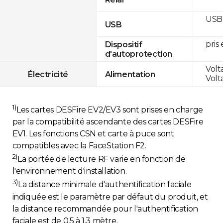
USB 
USB
pris
Dispositif
d'autoprotection
Volt
Électricité
Alimentation
Volt
1)
Les cartes DESFire EV2/EV3 sont prises en charge
par la compatibilité ascendante des cartes DESFire
EV1. Les fonctions CSN et carte à puce sont
compatibles avec la FaceStation F2.
2)
La portée de lecture RF varie en fonction de
l'environnement d'installation.
3)
La distance minimale d'authentification faciale
indiquée est le paramètre par défaut du produit, et
la distance recommandée pour l'authentification
faciale est de 0,5 à 1,3 mètre.