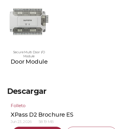
Secure Multi Door I/O
Module
Door Module
Descargar
Folleto
XPass D2 Brochure ES
Jun 23, 2026
58.19 MB