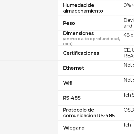
0% ~
Humedad de
almacenamiento
Devi
Peso
and 
Dimensiones
48 x
(ancho x alto x profundidad,
mm)
CE, 
Certificaciones
REA
Not
Ethernet
Not
Wifi
1ch 
RS-485
OSD
Protocolo de
comunicación RS-485
1ch
Wiegand