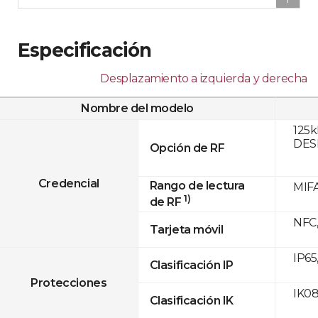
Especificación
Desplazamiento a izquierda y derecha
Nombre del modelo
125k
DESF
Opción de RF
Credencial
Rango de lectura
MIFA
1)
de RF
NFC,
Tarjeta móvil
IP65
Clasificación IP
Protecciones
IK0
Clasificación IK