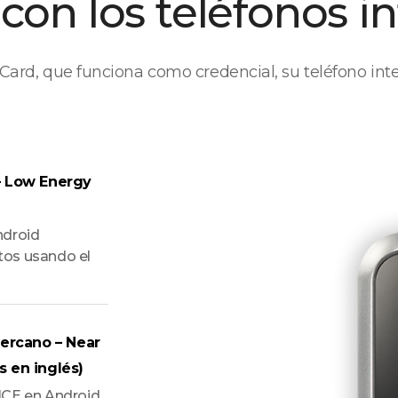
con los teléfonos in
 Card, que funciona como credencial, su teléfono inte
– Low Energy
ndroid
tos usando el
ercano – Near
s en inglés)
HCE en Android