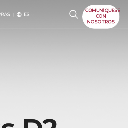
COMUNÍQUESE
ES
PRAS
language
CON
NOSOTROS