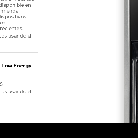
disponible en
comienda
dispositivos,
ble
ecientes.
tos usando el
– Low Energy
OS
tos usando el