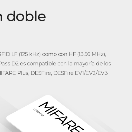
n doble
FID LF (125 kHz) como con HF (13,56 MHz),
 XPass D2 es compatible con la mayoría de los
 MIFARE Plus, DESFire, DESFire EV1/EV2/EV3