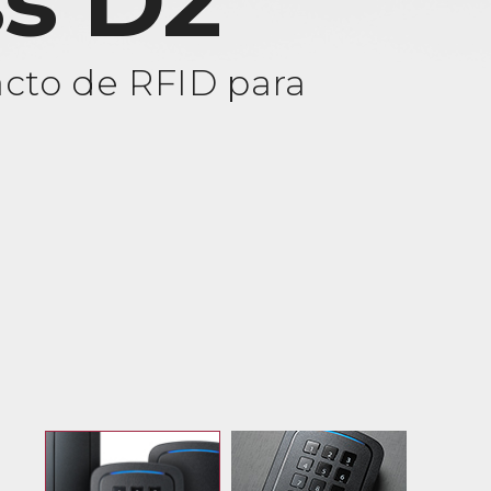
s D2
cto de RFID para