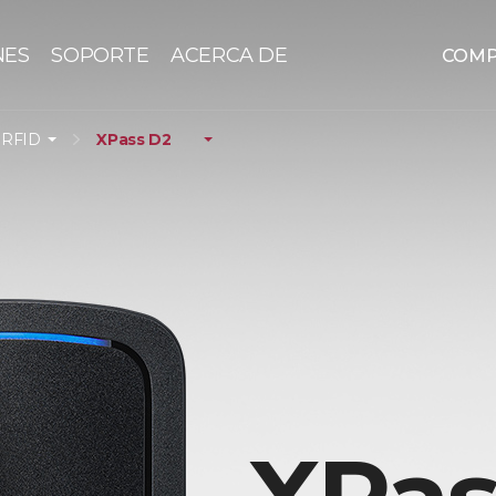
NES
SOPORTE
ACERCA DE
COM
 RFID
XPass D2