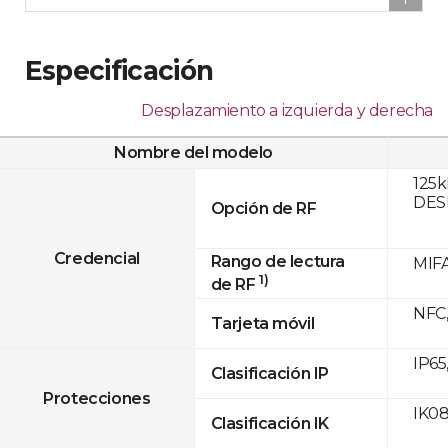
Especificación
Desplazamiento a izquierda y derecha
Nombre del modelo
125k
DESF
Opción de RF
Credencial
Rango de lectura
MIFA
1)
de RF
NFC,
Tarjeta móvil
IP65
Clasificación IP
Protecciones
IK0
Clasificación IK