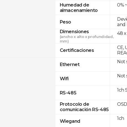
0% ~
Humedad de
almacenamiento
Devi
Peso
and 
Dimensiones
48 x
(ancho x alto x profundidad,
mm)
CE, 
Certificaciones
REA
Not
Ethernet
Not
Wifi
1ch 
RS-485
OSD
Protocolo de
comunicación RS-485
1ch
Wiegand