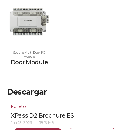
Secure Multi Door I/O
Module
Door Module
Descargar
Folleto
XPass D2 Brochure ES
Jun 23, 2026
58.19 MB