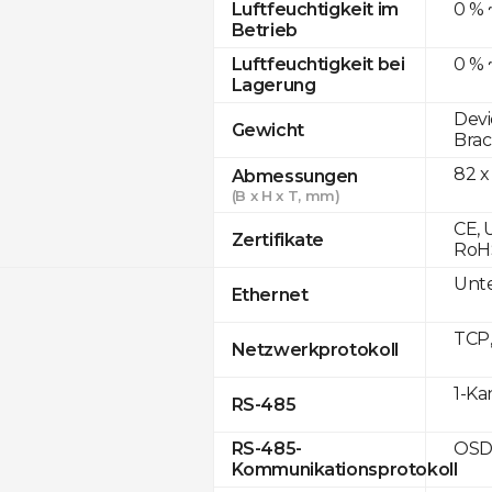
0 % 
Luftfeuchtigkeit im
Betrieb
0 % 
Luftfeuchtigkeit bei
Lagerung
Devi
Gewicht
Brac
82 x
Abmessungen
(B x H x T, mm)
CE, 
Zertifikate
RoH
Unte
Ethernet
TCP
Netzwerkprotokoll
1-Ka
RS-485
OSD
RS-485-
Kommunikationsprotokoll