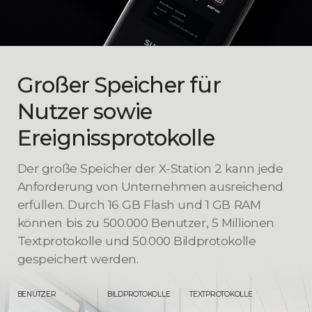
Großer Speicher für
Nutzer sowie
Ereignissprotokolle
Der große Speicher der X-Station 2 kann jede
Anforderung von Unternehmen ausreichend
erfüllen. Durch 16 GB Flash und 1 GB RAM
können bis zu 500.000 Benutzer,
5 Millionen
Textprotokolle und 50.000 Bildprotokolle
gespeichert werden.
BENUTZER
BILDPROTOKOLLE
TEXTPROTOKOLLE