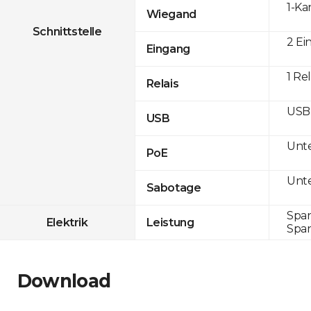
1-Ka
Wiegand
Schnittstelle
2 Ei
Eingang
1 Rel
Relais
USB 
USB
Unte
PoE
Unte
Sabotage
Span
Elektrik
Leistung
Span
Download