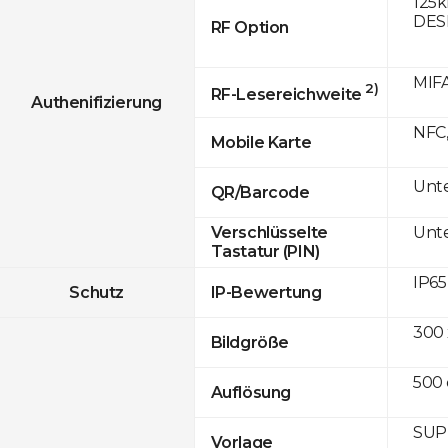
125k
DESF
RF Option
MIFA
2)
RF-Lesereichweite
Authenifizierung
NFC,
Mobile Karte
Unte
QR/Barcode
Unte
Verschlüsselte
Tastatur (PIN)
IP65
Schutz
IP-Bewertung
300 
Bildgröße
500 
Auflösung
SUPR
Vorlage