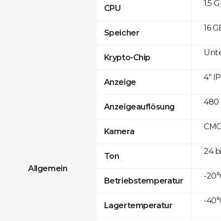
1.5 
CPU
16 G
Speicher
Unte
Krypto-Chip
4" I
Anzeige
480 
Anzeigeauflösung
CMOS
Kamera
24 b
Ton
Allgemein
-20°
Betriebstemperatur
-40°
Lagertemperatur