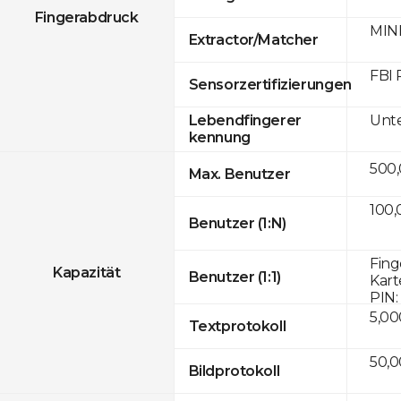
Fingerabdruck
MINE
Extractor/Matcher
FBI 
Sensorzertifizierungen
Unte
Lebendfingerer
kennung
500
Max. Benutzer
100,
Benutzer (1:N)
Fing
Kapazität
Benutzer (1:1)
Kart
PIN:
5,00
Textprotokoll
50,
Bildprotokoll