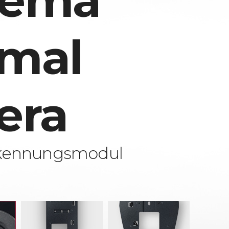
rema
mal
era
kennungsmodul