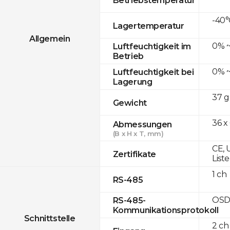
-40°
Lagertemperatur
Allgemein
0% ~
Luftfeuchtigkeit im
Betrieb
0% ~
Luftfeuchtigkeit bei
Lagerung
37 g
Gewicht
36 x
Abmessungen
(B x H x T, mm)
CE, 
Zertifikate
List
1 ch
RS-485
OSD
RS-485-
Kommunikationsprotokoll
Schnittstelle
2 ch