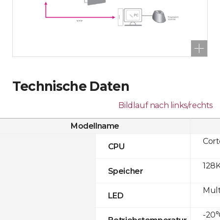
Technische Daten
Bildlauf nach links/rechts
Modellname
Cor
CPU
128K
Speicher
Mult
LED
-20°
Betriebstemperatur