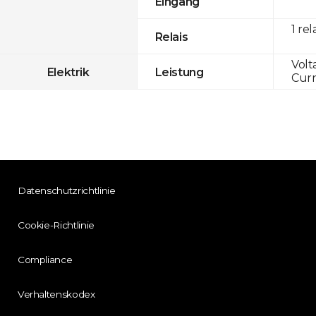
Eingang
1 rel
Relais
Volt
Elektrik
Leistung
Curr
Datenschutzrichtlinie
Cookie-Richtlinie
Compliance
Verhaltenskodex