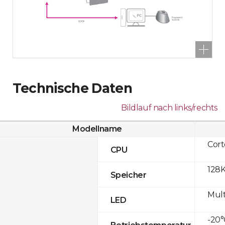
Technische Daten
Bildlauf nach links/rechts
Modellname
Cor
CPU
128K
Speicher
Mult
LED
-20°
Betriebstemperatur