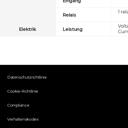
Eingang
1 rel
Relais
Volt
Elektrik
Leistung
Curr
Datenschutzrichtlinie
Cookie-Richtlinie
Compliance
Verhaltenskodex