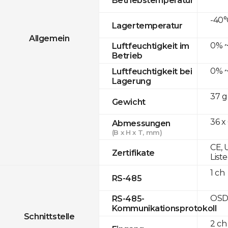
-40°
Lagertemperatur
Allgemein
0% ~
Luftfeuchtigkeit im
Betrieb
0% ~
Luftfeuchtigkeit bei
Lagerung
37 g
Gewicht
36 x
Abmessungen
(B x H x T, mm)
CE, 
Zertifikate
List
1 ch
RS-485
OSD
RS-485-
Kommunikationsprotokoll
Schnittstelle
2 ch