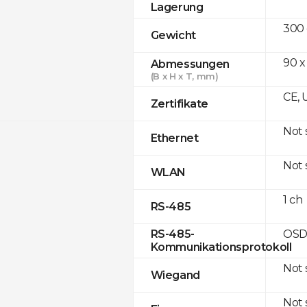
Lagerung
300
Gewicht
90 x
Abmessungen
(B x H x T, mm)
CE, 
Zertifikate
Not
Ethernet
Not
WLAN
1 ch
RS-485
OSD
RS-485-
Kommunikationsprotokoll
Not
Wiegand
Not