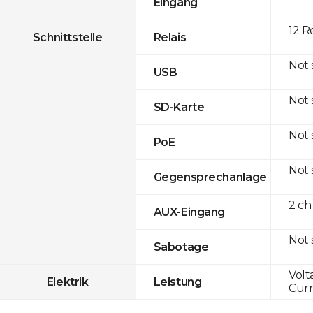
Eingang
12 R
Schnittstelle
Relais
Not
USB
Not
SD-Karte
Not
PoE
Not
Gegensprechanlage
2 ch
AUX-Eingang
Not
Sabotage
Volt
Elektrik
Leistung
Curr