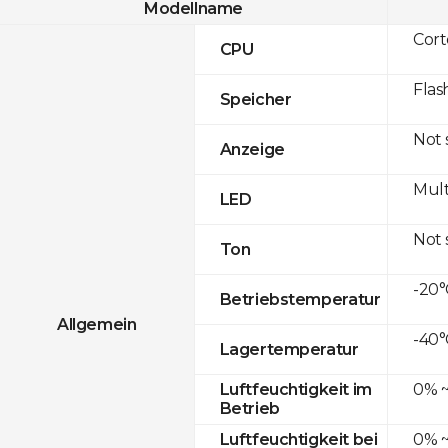
Modellname
Cor
CPU
Flas
Speicher
Not
Anzeige
Mult
LED
Not
Ton
-20°
Betriebstemperatur
Allgemein
-40°
Lagertemperatur
0% ~
Luftfeuchtigkeit im
Betrieb
0% ~
Luftfeuchtigkeit bei