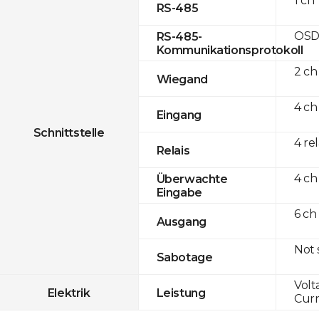
1 ch
RS-485
OSD
RS-485-
Kommunikationsprotokoll
2 ch
Wiegand
4 ch
Eingang
Schnittstelle
4 re
Relais
4 ch
Überwachte
Eingabe
6 ch
Ausgang
Not
Sabotage
Volt
Elektrik
Leistung
Curr