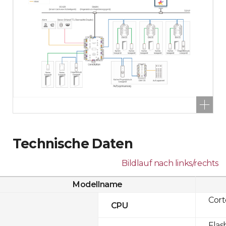
Technische Daten
Bildlauf nach links/rechts
Modellname
Cor
CPU
Flas