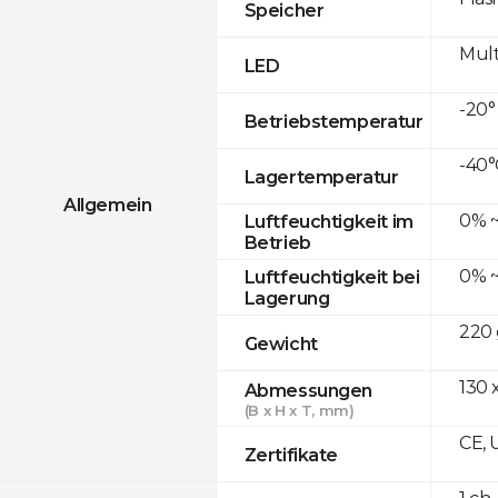
Speicher
Mult
LED
-20°
Betriebstemperatur
-40°
Lagertemperatur
Allgemein
0% ~
Luftfeuchtigkeit im
Betrieb
0% ~
Luftfeuchtigkeit bei
Lagerung
220 
Gewicht
130 x
Abmessungen
(B x H x T, mm)
CE, 
Zertifikate