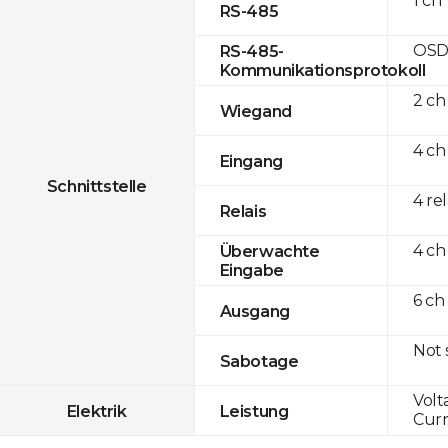
1 ch
RS-485
OSD
RS-485-
Kommunikationsprotokoll
2 ch
Wiegand
4 ch
Eingang
Schnittstelle
4 re
Relais
4 ch
Überwachte
Eingabe
6 ch
Ausgang
Not
Sabotage
Volt
Elektrik
Leistung
Curr