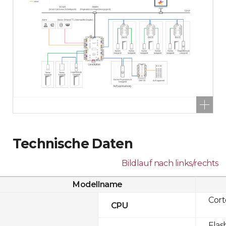
Technische Daten
Bildlauf nach links/rechts
Modellname
Cor
CPU
Flas