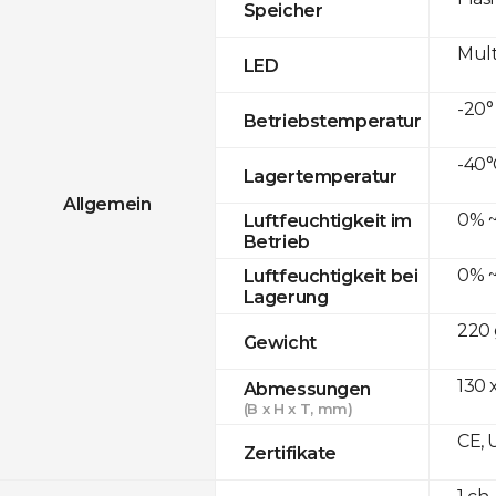
Speicher
Mult
LED
-20°
Betriebstemperatur
-40°
Lagertemperatur
Allgemein
0% ~
Luftfeuchtigkeit im
Betrieb
0% ~
Luftfeuchtigkeit bei
Lagerung
220 
Gewicht
130 x
Abmessungen
(B x H x T, mm)
CE, 
Zertifikate