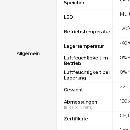
Speicher
Mult
LED
-20°
Betriebstemperatur
-40°
Lagertemperatur
Allgemein
0% ~
Luftfeuchtigkeit im
Betrieb
0% ~
Luftfeuchtigkeit bei
Lagerung
220 
Gewicht
130 x
Abmessungen
(B x H x T, mm)
CE, 
Zertifikate