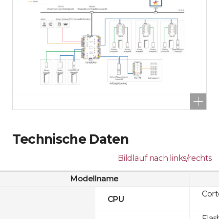
Technische Daten
Bildlauf nach links/rechts
Modellname
Cor
CPU
Flas