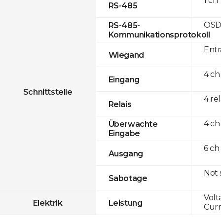
1 ch
RS-485
OSD
RS-485-
Kommunikationsprotokoll
Entr
Wiegand
4 ch
Eingang
Schnittstelle
4 re
Relais
4 ch
Überwachte
Eingabe
6 ch
Ausgang
Not
Sabotage
Volt
Elektrik
Leistung
Curr