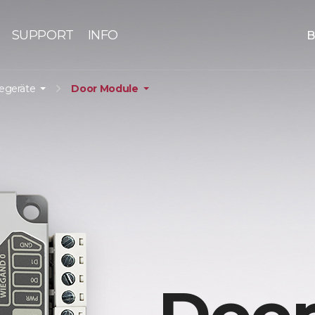
SUPPORT
INFO
B
iegeräte
Door Module