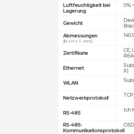
0% ~
Luftfeuchtigkeit bei
Lagerung
Devi
Gewicht
Brac
140.
Abmessungen
(B x H x T, mm)
CE, 
Zertifikate
REA
Supp
Ethernet
X)
Supp
WLAN
TCP
Netzwerkprotokoll
1ch 
RS-485
OSD
RS-485-
Kommunikationsprotokoll