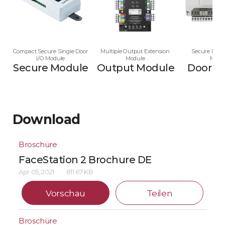
Compact Secure Single Door
Multiple Output Extension
Secure Multi
I/O Module
Module
Modu
Secure Module
Output Module
Door M
Download
Broschüre
FaceStation 2 Brochure DE
Apr 05, 2021
811.67 KB
Vorschau
Teilen
Broschüre