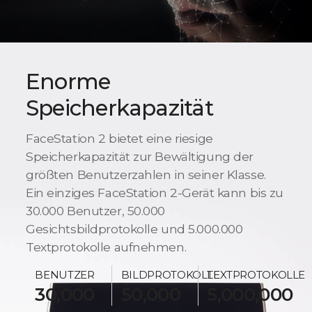
Enorme
Speicherkapazität
FaceStation 2 bietet eine riesige
Speicherkapazität zur Bewältigung der
größten Benutzerzahlen in seiner Klasse.
Ein einziges FaceStation 2-Gerät kann bis zu
30.000 Benutzer, 50.000
Gesichtsbildprotokolle und 5.000.000
Textprotokolle aufnehmen.
BENUTZER
BILDPROTOKOLLE
TEXTPROTOKOLLE
30,000
50,000
5,000,000