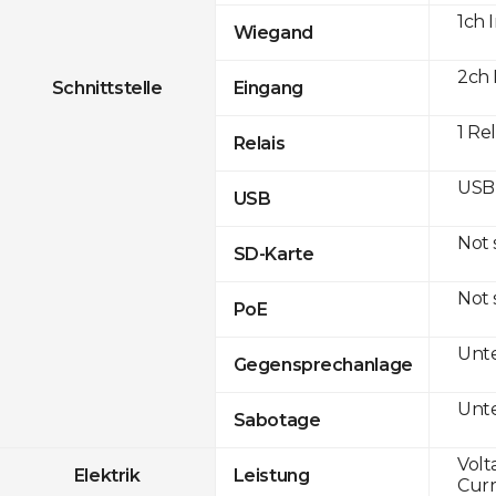
1ch 
Wiegand
2ch 
Schnittstelle
Eingang
1 Re
Relais
USB 
USB
Not
SD-Karte
Not
PoE
Unte
Gegensprechanlage
Unte
Sabotage
Volt
Elektrik
Leistung
Curr