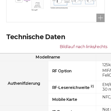
Technische Daten
Bildlauf nach links/rechts
Modellname
125k
MIFA
RF Option
Feli
Authenifizierung
EM/H
2)
RF-Lesereichweite
30 
NFC,
Mobile Karte
Not