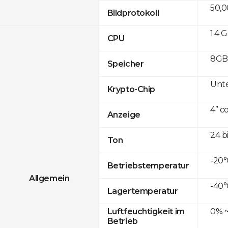
50,
Bildprotokoll
1.4 
CPU
8GB 
Speicher
Unte
Krypto-Chip
4” c
Anzeige
24 b
Ton
-20°
Betriebstemperatur
Allgemein
-40°
Lagertemperatur
0% ~
Luftfeuchtigkeit im
Betrieb