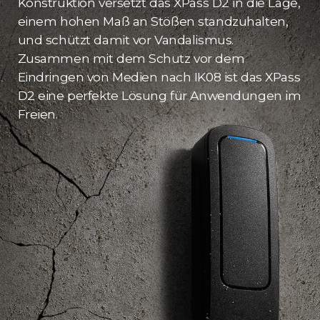
Konstruktion versetzt das XPass D2 in die Lage,
einem hohen Maß an Stößen standzuhalten,
und schützt damit vor Vandalismus.
Zusammen mit dem Schutz vor dem
Eindringen von Medien nach IK08 ist das XPass
D2 eine perfekte Lösung für Anwendungen im
Freien.