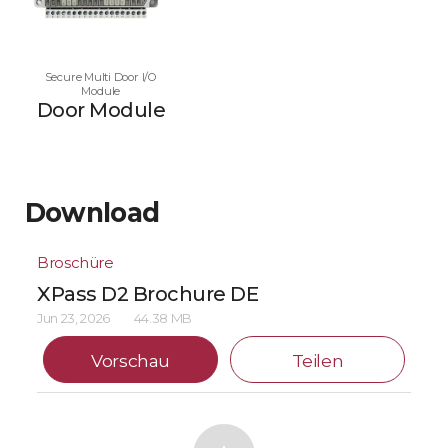
Secure Multi Door I/O
Module
Door Module
Download
Broschüre
XPass D2 Brochure DE
Jun 23, 2026
44.38 MB
Vorschau
Teilen