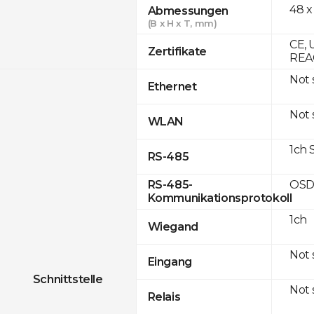
48 x
Abmessungen
(B x H x T, mm)
CE, 
Zertifikate
REAC
Not
Ethernet
Not
WLAN
1ch 
RS-485
OSD
RS-485-
Kommunikationsprotokoll
1ch
Wiegand
Not
Eingang
Schnittstelle
Not
Relais