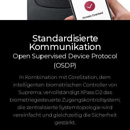
Standardisierte
Kommunikation
Open Supervised Device Protocol
(OSDP)
In Kombination mit CoreStation, dem
intelligenten biometrischen Controller von
Suprema, vervollständigt XPass D2 das
biometriegesteuerte Zugangskontrollsystem;
die zentralisierte Systemtopologie wird
vereinfacht und gleichzeitig die Sicherheit
gestärkt.