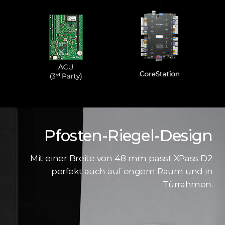
Pfosten-Riegel-Design
Mit einer Breite von 48 mm passt XPass D2
perfekt auch auf engem Raum und in
Türrahmen.