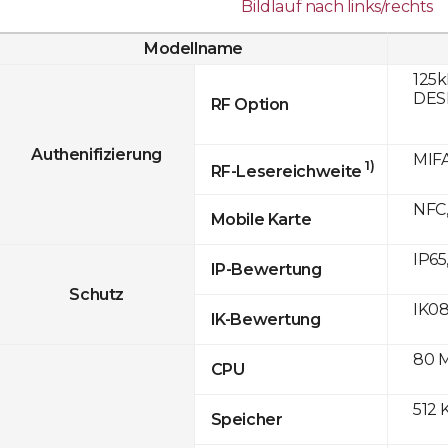
Bildlauf nach links/rechts
Modellname
125k
DESF
RF Option
Authenifizierung
MIFA
1)
RF-Lesereichweite
NFC,
Mobile Karte
IP65
IP-Bewertung
Schutz
IK0
IK-Bewertung
80 
CPU
512 
Speicher