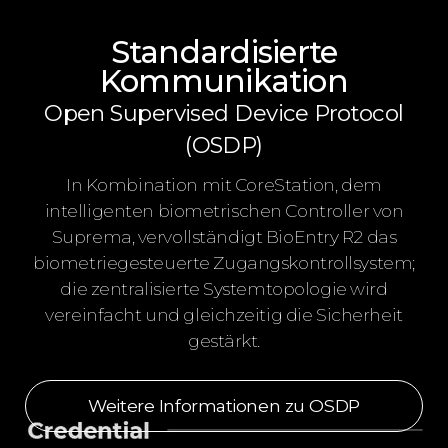
Standardisierte
Kommunikation
Open Supervised Device Protocol
(OSDP)
In Kombination mit CoreStation, dem
intelligenten biometrischen Controller von
Suprema, vervollständigt BioEntry R2 das
biometriegesteuerte Zugangskontrollsystem;
die zentralisierte Systemtopologie wird
vereinfacht und gleichzeitig die Sicherheit
gestärkt.
Weitere Informationen zu OSDP