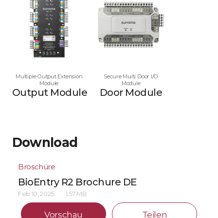
Multiple Output Extension
Secure Multi Door I/O
Module
Module
Output Module
Door Module
Download
Broschüre
BioEntry R2 Brochure DE
Feb 10, 2025
1.57 MB
Vorschau
Teilen