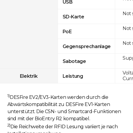
USB
Not
SD-Karte
Not
PoE
Not
Gegensprechanlage
Sup
Sabotage
Volt
Elektrik
Leistung
Curr
1)
DESFire EV2/EV3-Karten werden durch die
Abwärtskompatibilität zu DESFire EV1-Karten
unterstützt. Die CSN- und Smartcard-Funktionen
sind mit der BioEntry R2 kompatibel.
2)
Die Reichweite der RFID Lesung variiert je nach