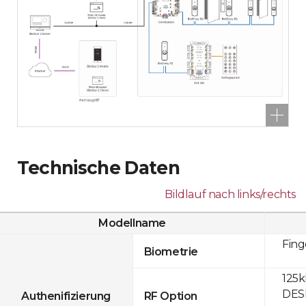
Technische Daten
Bildlauf nach links/rechts
Modellname
Fin
Biometrie
125k
DESF
Authenifizierung
RF Option