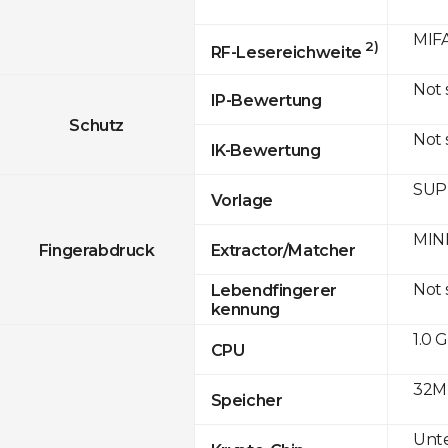
MIFA
2)
RF-Lesereichweite
Not
IP-Bewertung
Schutz
Not
IK-Bewertung
SUPR
Vorlage
MINE
Fingerabdruck
Extractor/Matcher
Not
Lebendfingerer
kennung
1.0 
CPU
32M
Speicher
Unte