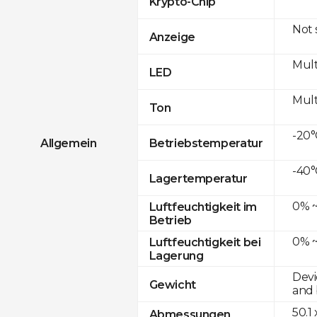
Krypto-Chip
Not
Anzeige
Mult
LED
Mult
Ton
-20°
Allgemein
Betriebstemperatur
-40°
Lagertemperatur
0% ~
Luftfeuchtigkeit im
Betrieb
0% ~
Luftfeuchtigkeit bei
Lagerung
Devi
Gewicht
and 
50.1
Abmessungen