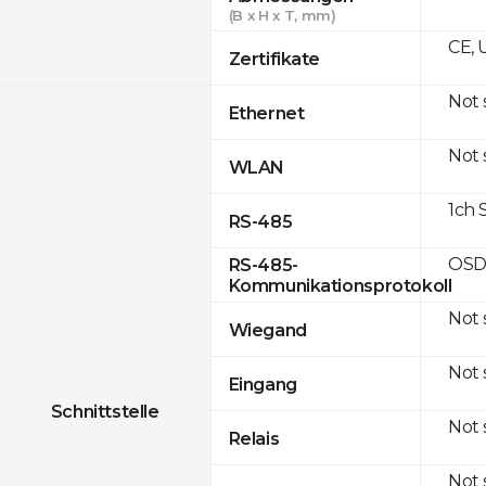
(B x H x T, mm)
CE, 
Zertifikate
Not
Ethernet
Not
WLAN
1ch 
RS-485
OSD
RS-485-
Kommunikationsprotokoll
Not
Wiegand
Not
Eingang
Schnittstelle
Not
Relais
Not