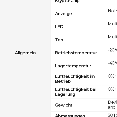
Krypto-Chip
Not
Anzeige
Mult
LED
Mult
Ton
-20°
Allgemein
Betriebstemperatur
-40°
Lagertemperatur
0% ~
Luftfeuchtigkeit im
Betrieb
0% ~
Luftfeuchtigkeit bei
Lagerung
Devi
Gewicht
and 
50.1
Abmessungen