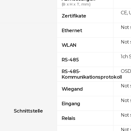
(B x H x T, mm)
CE, 
Zertifikate
Not
Ethernet
Not
WLAN
1ch 
RS-485
OSD
RS-485-
Kommunikationsprotokoll
Not
Wiegand
Not
Eingang
Schnittstelle
Not
Relais
Not