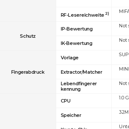
MIFA
2)
RF-Lesereichweite
Not
IP-Bewertung
Schutz
Not
IK-Bewertung
SUPR
Vorlage
MINE
Fingerabdruck
Extractor/Matcher
Not
Lebendfingerer
kennung
1.0 
CPU
32M
Speicher
Unte