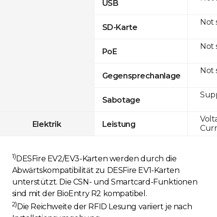
USB
Not
SD-Karte
Not
PoE
Not
Gegensprechanlage
Sup
Sabotage
Volt
Elektrik
Leistung
Curr
1)
DESFire EV2/EV3-Karten werden durch die
Abwärtskompatibilität zu DESFire EV1-Karten
unterstützt. Die CSN- und Smartcard-Funktionen
sind mit der BioEntry R2 kompatibel.
2)
Die Reichweite der RFID Lesung variiert je nach