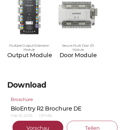
Multiple Output Extension
Secure Multi Door I/O
Module
Module
Output Module
Door Module
Download
Broschüre
BioEntry R2 Brochure DE
Feb 10, 2025
1.57 MB
Vorschau
Teilen