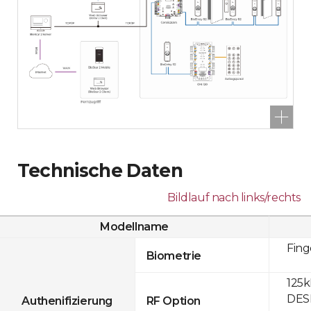
Technische Daten
Bildlauf nach links/rechts
Modellname
Fin
Biometrie
125k
DESF
Authenifizierung
RF Option