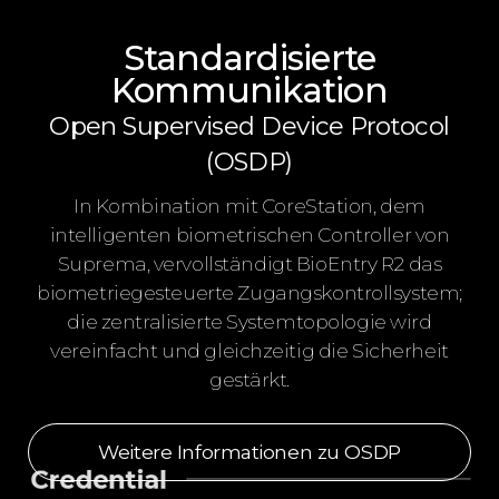
Standardisierte
Kommunikation
Open Supervised Device Protocol
(OSDP)
In Kombination mit CoreStation, dem
intelligenten biometrischen Controller von
Suprema, vervollständigt BioEntry R2 das
biometriegesteuerte Zugangskontrollsystem;
die zentralisierte Systemtopologie wird
vereinfacht und gleichzeitig die Sicherheit
gestärkt.
Weitere Informationen zu OSDP