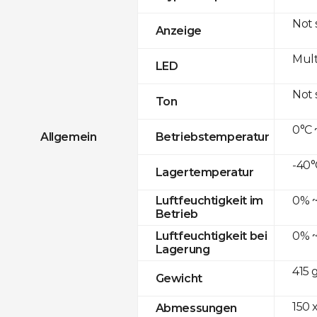
Not
Anzeige
Mult
LED
Not
Ton
0°C 
Allgemein
Betriebstemperatur
-40°
Lagertemperatur
0% ~
Luftfeuchtigkeit im
Betrieb
0% ~
Luftfeuchtigkeit bei
Lagerung
415 
Gewicht
150 x
Abmessungen