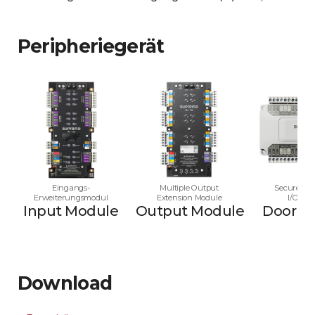
Peripheriegerät
Eingangs-
Multiple Output
Secure Mul
Erweiterungsmodul
Extension Module
I/O Mo
Input Module
Output Module
Door M
Download