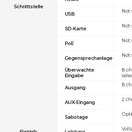
Schnittstelle
Not
USB
Not
SD-Karte
Not
PoE
Not
Gegensprechanlage
8 ch
Überwachte
sele
Eingabe
8 ch
Ausgang
2 c
AUX-Eingang
Opti
Sabotage
Volt
Elektrik
Leistung