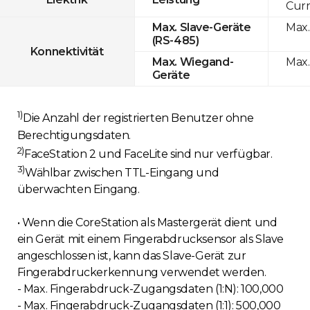
Curr
Max.
Max. Slave-Geräte
(RS-485)
Konnektivität
Max.
Max. Wiegand-
Geräte
1)
Die Anzahl der registrierten Benutzer ohne
Berechtigungsdaten.
2)
FaceStation 2 und FaceLite sind nur verfügbar.
3)
Wählbar zwischen TTL-Eingang und
überwachten Eingang.
• Wenn die CoreStation als Mastergerät dient und
ein Gerät mit einem Fingerabdrucksensor als Slave
angeschlossen ist, kann das Slave-Gerät zur
Fingerabdruckerkennung verwendet werden.
- Max. Fingerabdruck-Zugangsdaten (1:N): 100,000
- Max. Fingerabdruck-Zugangsdaten (1:1): 500,000