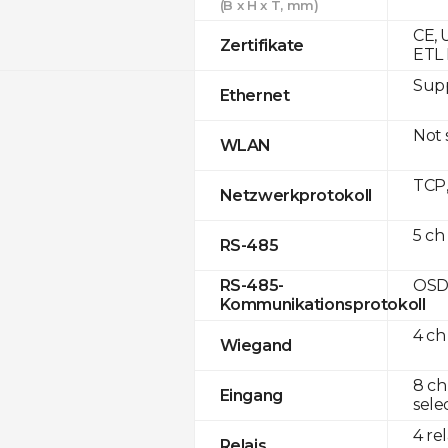
(B x H x T, mm)
CE, 
Zertifikate
ETL 
Supp
Ethernet
Not
WLAN
TCP
Netzwerkprotokoll
5 ch
RS-485
OSD
RS-485-
Kommunikationsprotokoll
4 ch
Wiegand
8 ch
Eingang
sele
4 re
Relais