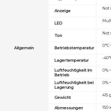
Not
Anzeige
Mult
LED
Not
Ton
0°C 
Allgemein
Betriebstemperatur
-40°
Lagertemperatur
0% ~
Luftfeuchtigkeit im
Betrieb
0% ~
Luftfeuchtigkeit bei
Lagerung
415 
Gewicht
150 x
Abmessungen