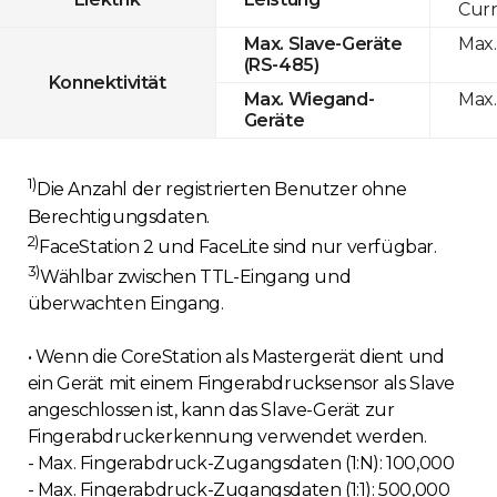
Curr
Max.
Max. Slave-Geräte
(RS-485)
Konnektivität
Max.
Max. Wiegand-
Geräte
1)
Die Anzahl der registrierten Benutzer ohne
Berechtigungsdaten.
2)
FaceStation 2 und FaceLite sind nur verfügbar.
3)
Wählbar zwischen TTL-Eingang und
überwachten Eingang.
• Wenn die CoreStation als Mastergerät dient und
ein Gerät mit einem Fingerabdrucksensor als Slave
angeschlossen ist, kann das Slave-Gerät zur
Fingerabdruckerkennung verwendet werden.
- Max. Fingerabdruck-Zugangsdaten (1:N): 100,000
- Max. Fingerabdruck-Zugangsdaten (1:1): 500,000