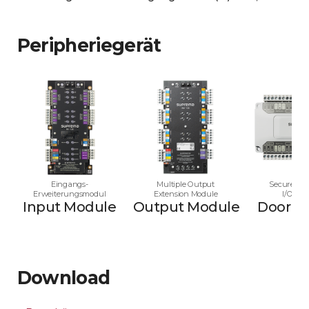
Peripheriegerät
Eingangs-
Multiple Output
Secure Mul
Erweiterungsmodul
Extension Module
I/O Mo
Input Module
Output Module
Door M
Download