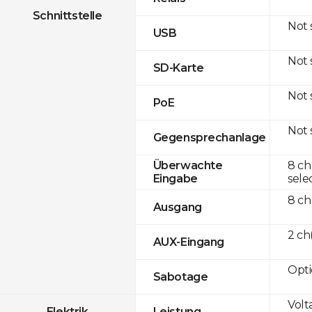
Schnittstelle
Not
USB
Not
SD-Karte
Not
PoE
Not
Gegensprechanlage
8 ch
Überwachte
sele
Eingabe
8 ch
Ausgang
2 c
AUX-Eingang
Opti
Sabotage
Volt
Elektrik
Leistung