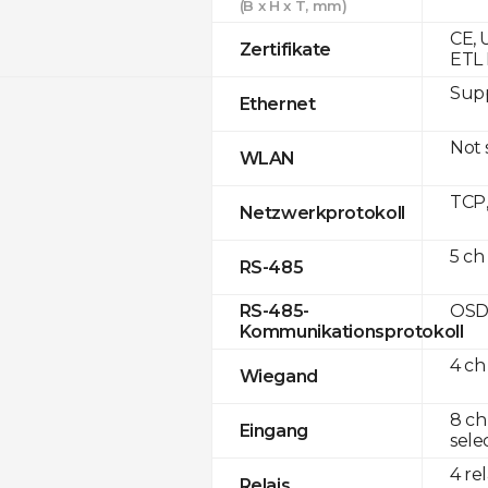
(B x H x T, mm)
CE, 
Zertifikate
ETL 
Supp
Ethernet
Not
WLAN
TCP
Netzwerkprotokoll
5 ch
RS-485
OSD
RS-485-
Kommunikationsprotokoll
4 ch
Wiegand
8 ch
Eingang
sele
4 re
Relais