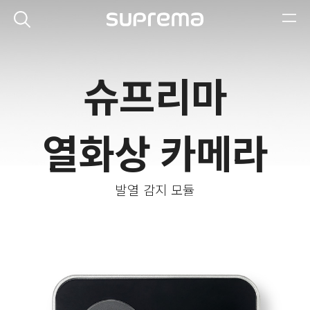
슈프리마
열화상 카메라
발열 감지 모듈