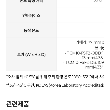
50 cm~1
온도 측정 거리
인터페이스
동작 온도
카메라: 77 mm x 46
브라켓 체
- TCM10-FSF2-ODB: 109.
크기 (W x H x D)
13 mm(4.33" x 12
- TCM10-FSF2-DB: 109.89
mm(4.33" x 11.
*오차 범위 ±0.5°C를 위해 주위 환경 온도 10°C~35°C에서 사용 
**36°~45°C 구간, KOLAS(Korea Laboratory Accreditat
관련제품