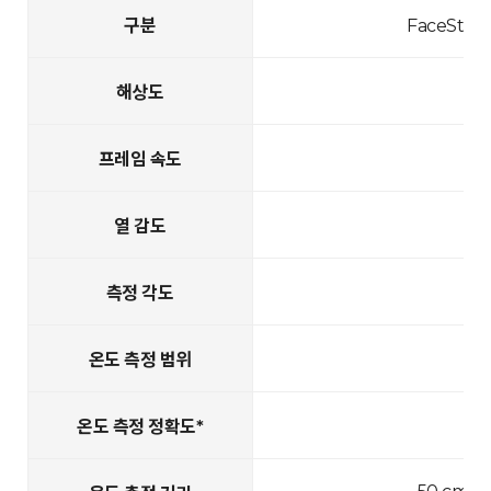
구분
FaceStati
해상도
프레임 속도
열 감도
측정 각도
온도 측정 범위
온도 측정 정확도*