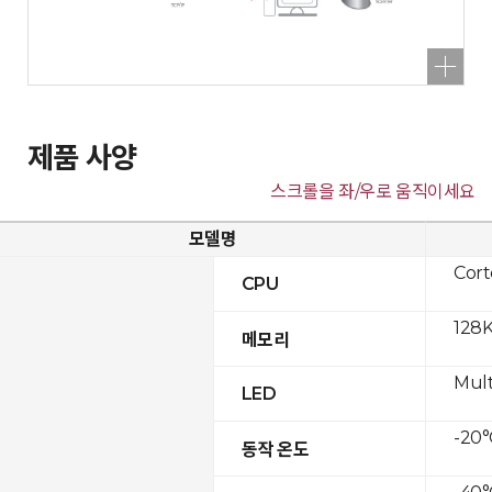
제품 사양
스크롤을 좌/우로 움직이세요
모델명
Cor
CPU
128K
메모리
Mult
LED
-20°
동작 온도