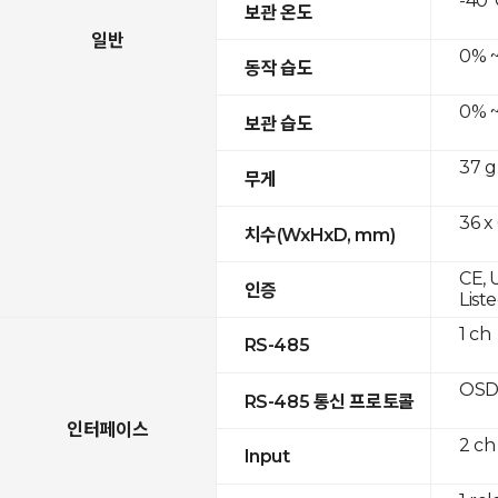
-40°
보관 온도
일반
0% ~
동작 습도
0% ~
보관 습도
37 g
무게
36 x
치수(WxHxD, mm)
CE, 
인증
List
1 ch
RS-485
OSD
RS-485 통신 프로토콜
인터페이스
2 ch
Input