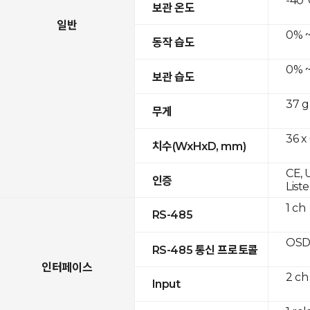
-40°
보관 온도
일반
0% ~
동작 습도
0% ~
보관 습도
37 g
무게
36 x
치수(WxHxD, mm)
CE, 
인증
List
1 ch
RS-485
OSD
RS-485 통신 프로토콜
인터페이스
2 ch
Input