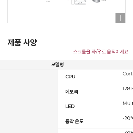
제품 사양
스크롤을 좌/우로 움직이세요
모델명
Cor
CPU
128 
메모리
Mult
LED
-20°
동작 온도