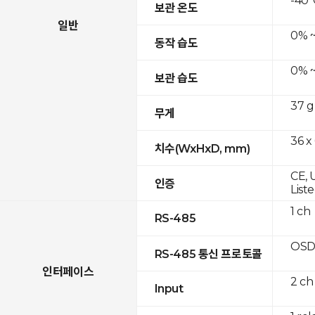
-40°
보관 온도
일반
0% ~
동작 습도
0% ~
보관 습도
37 g
무게
36 x
치수(WxHxD, mm)
CE, 
인증
List
1 ch
RS-485
OSD
RS-485 통신 프로토콜
인터페이스
2 ch
Input