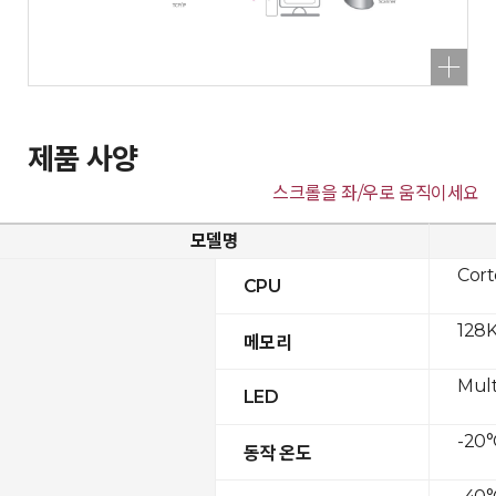
제품 사양
스크롤을 좌/우로 움직이세요
모델명
Cor
CPU
128K
메모리
Mult
LED
-20°
동작 온도