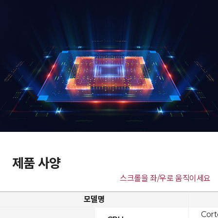
제품 사양
스크롤을 좌/우로 움직이세요
모델명
Cor