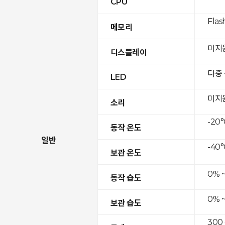
CPU
Flas
메모리
미지
디스플레이
다중
LED
미지
소리
-20°
동작 온도
일반
-40°
보관 온도
0% 
동작 습도
0% 
보관 습도
300