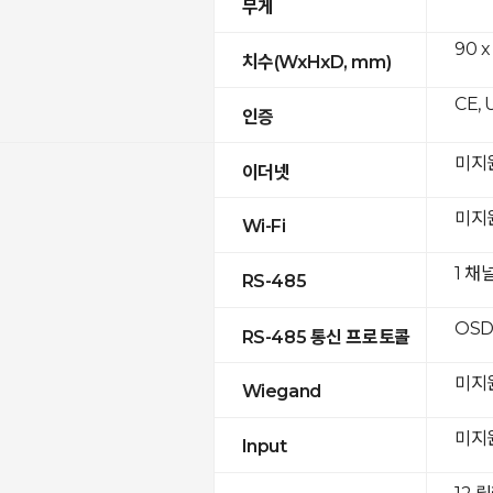
무게
90 x
치수(WxHxD, mm)
CE, 
인증
미지
이더넷
미지
Wi-Fi
1 채
RS-485
OSD
RS-485 통신 프로토콜
미지
Wiegand
미지
Input