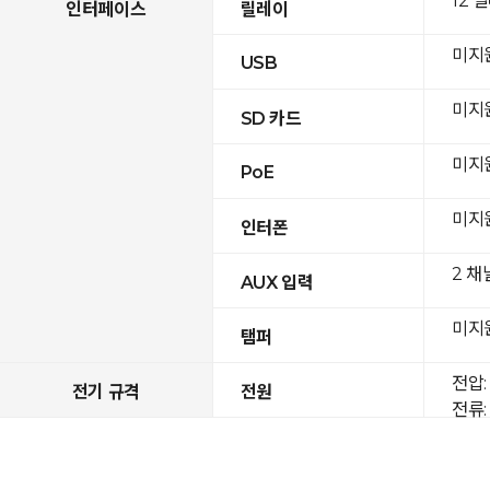
12 
인터페이스
릴레이
미지
USB
미지
SD 카드
미지
PoE
미지
인터폰
2 채
AUX 입력
미지
탬퍼
전압: 
전기 규격
전원
전류: 