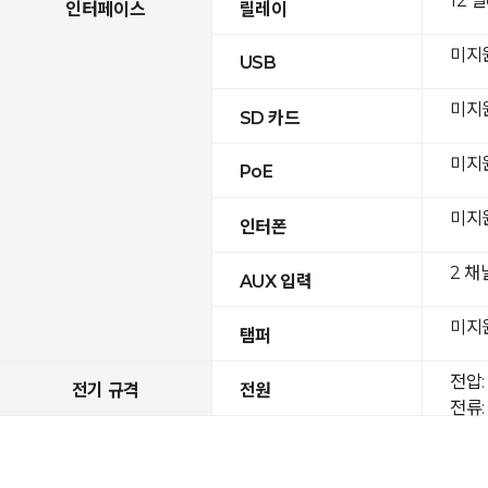
12 
인터페이스
릴레이
미지
USB
미지
SD 카드
미지
PoE
미지
인터폰
2 채
AUX 입력
미지
탬퍼
전압: 
전기 규격
전원
전류: 