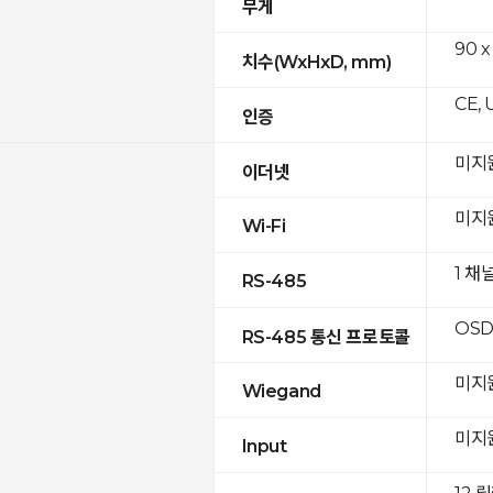
무게
90 x
치수(WxHxD, mm)
CE, 
인증
미지
이더넷
미지
Wi-Fi
1 채
RS-485
OSD
RS-485 통신 프로토콜
미지
Wiegand
미지
Input