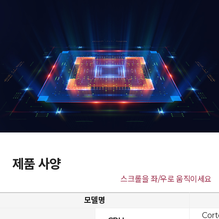
제품 사양
스크롤을 좌/우로 움직이세요
모델명
Cor