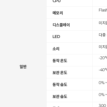
CPU
Flas
메모리
미지
디스플레이
다중
LED
미지
소리
-20°
동작 온도
일반
-40°
보관 온도
0% 
동작 습도
0% 
보관 습도
300