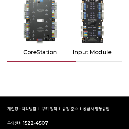
CoreStation
Input Module
Ou
개인정보처리방침
쿠키 정책
규정 준수
공급사 행동규범
1522-4507
문의전화