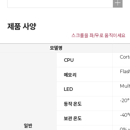
제품 사양
스크롤을 좌/우로 움직이세요
모델명
Cor
CPU
Flas
메모리
Mult
LED
-20°
동작 온도
-40°
보관 온도
일반
0% ~