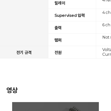
4 re
릴레이
4 ch
Supervised 입력
6 ch
출력
Not
탬퍼
Volt
전기 규격
전원
Curr
영상