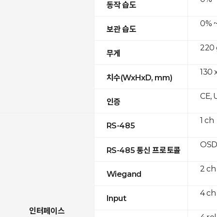
동작 습도
0% ~
보관 습도
220 
무게
130 
치수(WxHxD, mm)
CE, 
인증
1 ch
RS-485
OSD
RS-485 통신 프로토콜
2 ch
Wiegand
4 ch
Input
인터페이스