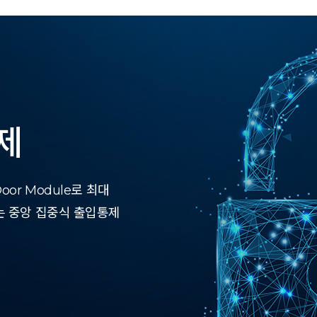
제
or Module로 최대
는 중앙 집중식 출입통제