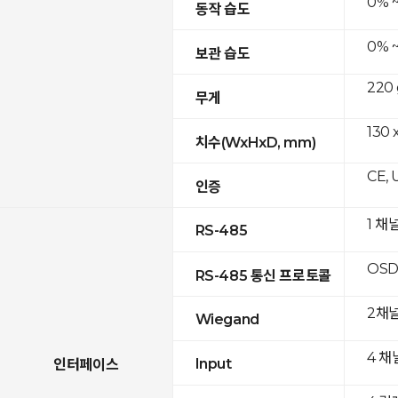
0% 
동작 습도
0% 
보관 습도
220 
무게
130 
치수(WxHxD, mm)
CE, 
인증
1 채
RS-485
OSD
RS-485 통신 프로토콜
2채
Wiegand
4 채
Input
인터페이스