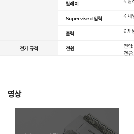
4 릴
릴레이
4 채
Supervised 입력
6 채
출력
전압: 
전기 규격
전원
전류: 
영상