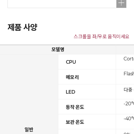
제품 사양
스크롤을 좌/우로 움직이세요
모델명
Cor
CPU
Flas
메모리
다중
LED
-20°
동작 온도
-40°
보관 온도
일반