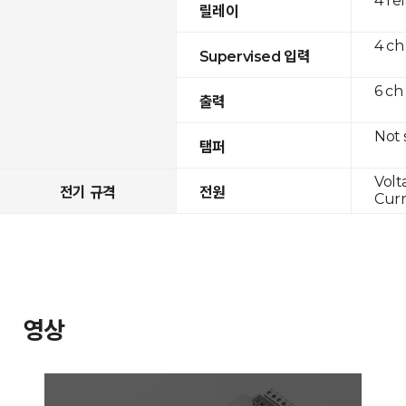
4 re
릴레이
4 ch
Supervised 입력
6 ch
출력
Not
탬퍼
Volt
전기 규격
전원
Curr
영상