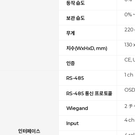
동작 습도
0% ~
보관 습도
220 
무게
130 x
치수(WxHxD, mm)
CE, 
인증
1 ch
RS-485
OSD
RS-485 통신 프로토콜
2 
Wiegand
4 ch
Input
인터페이스