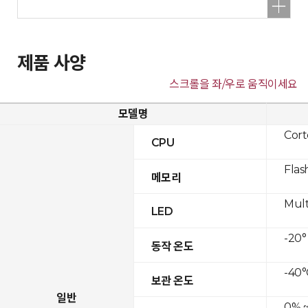
제품 사양
스크롤을 좌/우로 움직이세요
모델명
Cor
CPU
Flas
메모리
Mult
LED
-20°
동작 온도
-40°
보관 온도
일반
0% ~