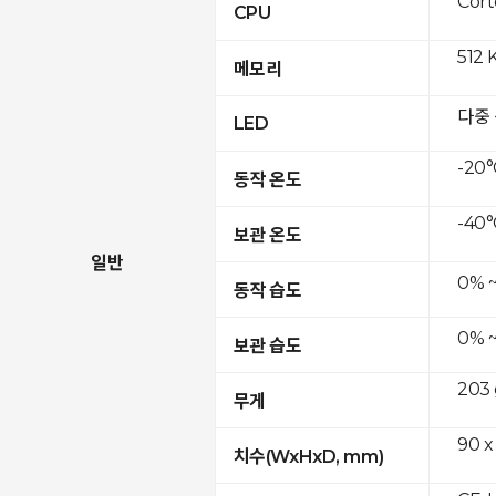
Cor
CPU
512 
메모리
다중
LED
-20°
동작 온도
-40°
보관 온도
일반
0% 
동작 습도
0% 
보관 습도
203 
무게
90 x
치수(WxHxD, mm)