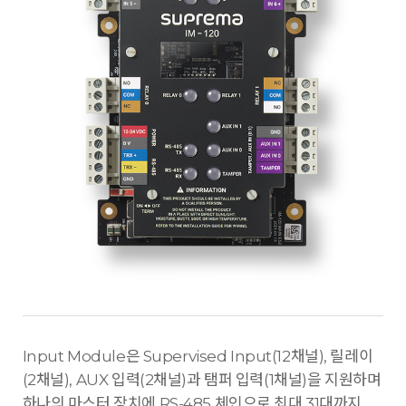
Input Module은 Supervised Input(12채널), 릴레이
(2채널), AUX 입력(2채널)과 탬퍼 입력(1채널)을 지원하며
하나의 마스터 장치에 RS-485 체인으로 최대 31대까지