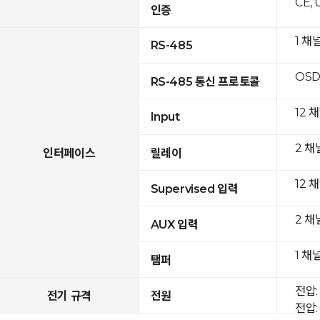
CE, 
인증
1 채
RS-485
OSD
RS-485 통신 프로토콜
12 
Input
2 채
인터페이스
릴레이
12 
Supervised 입력
2 채
AUX 입력
1 채
탬퍼
전압: 
전기 규격
전원
전압: 