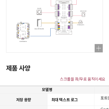
제품 사양
스크롤을 좌/우로 움직이세요
모델명
포트당
저장 용량
최대 텍스트 로그