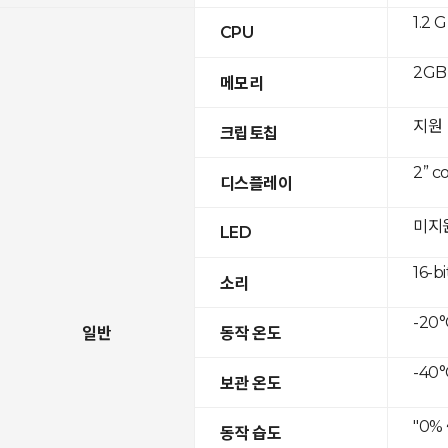
1.2 
CPU
2GB 
메모리
지원
크립토칩
2” c
디스플레이
미지
LED
16-bi
소리
-20°
일반
동작 온도
-40°
보관 온도
"0%
동작 습도