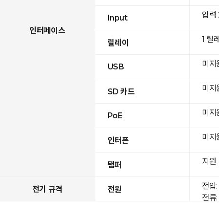
입력
Input
인터페이스
1 릴
릴레이
미지
USB
미지
SD 카드
미지
PoE
미지
인터폰
지원
탬퍼
전압: 
전기 규격
전원
전류: 