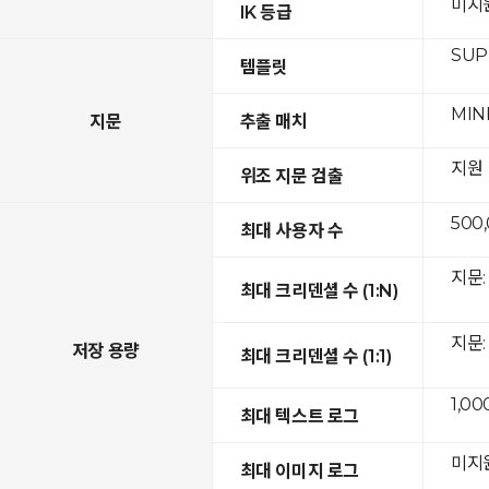
미지
IK 등급
SUPR
템플릿
MIN
지문
추출 매치
지원
위조 지문 검출
500
최대 사용자 수
지문: 
최대 크리덴셜 수 (1:N)
지문: 
저장 용량
최대 크리덴셜 수 (1:1)
1,00
최대 텍스트 로그
미지
최대 이미지 로그