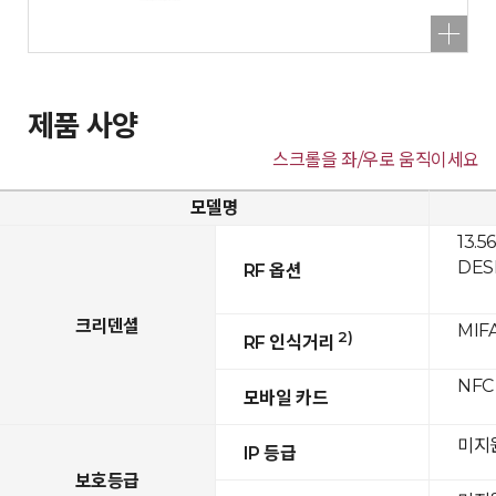
제품 사양
스크롤을 좌/우로 움직이세요
모델명
13.5
DESF
RF 옵션
크리덴셜
MIFA
2)
RF 인식거리
NFC
모바일 카드
미지
IP 등급
보호등급