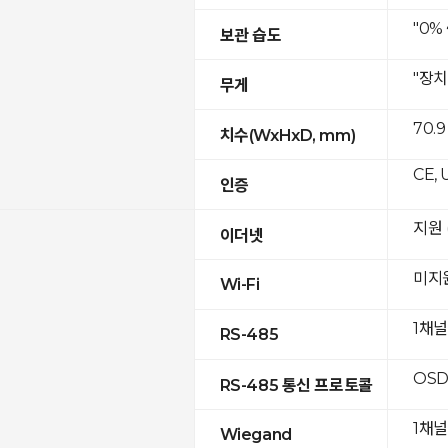
"0%
보관 습도
"장치
무게
70.9
치수(WxHxD, mm)
CE, 
인증
지원 (
이더넷
미지
Wi-Fi
1채널
RS-485
OSD
RS-485 통신 프로토콜
1채널
Wiegand