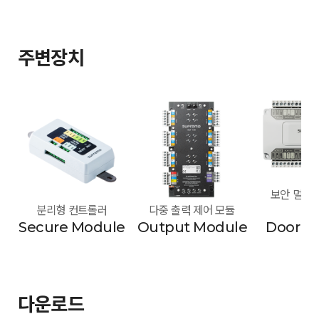
주변장치
보안 멀티 도
분리형 컨트롤러
다중 출력 제어 모듈
모
Secure Module
Output Module
Door M
다운로드