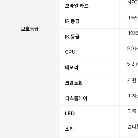
NFC,
모바일 카드
IP65
IP 등급
보호등급
IK0
IK 등급
80 
CPU
512 
메모리
지원
크립토칩
미지
디스플레이
다중
LED
멀티
소리