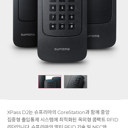
XPass D2는 슈프리마의 CoreStation과 함께 중앙
집중형 출입통제 시스템에 최적화된 옥외형 콤팩트 RFID
리더입니다. 슈프리마의 멀티 RFID 기술 및 NFC와