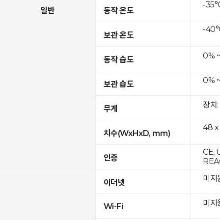
-35°
일반
동작 온도
-40°
보관 온도
0% 
동작 습도
0% 
보관 습도
장치:
무게
48 x
치수(WxHxD, mm)
CE, 
인증
REAC
미지
이더넷
미지
Wi-Fi