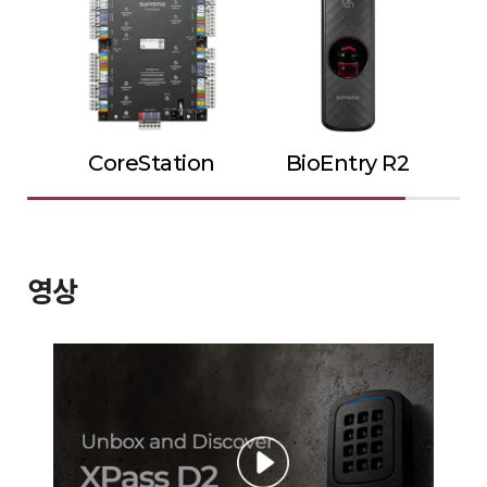
CoreStation
BioEntry R2
영상