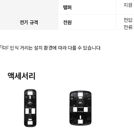
지원
탬퍼
전압: 
전기 규격
전원
전류: 
1)
RF 인식 거리는 설치 환경에 따라 다를 수 있습니다.
액세서리