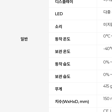
디스플레이
다중
LED
미지
소리
0°C 
일반
동작 온도
-40°
보관 온도
0% 
동작 습도
0% 
보관 습도
415 
무게
150 
치수(WxHxD, mm)
CE, 