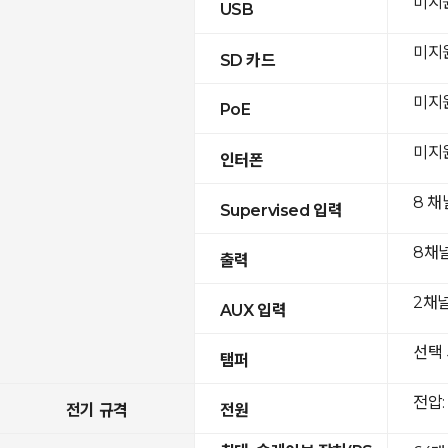
미지
USB
미지
SD 카드
미지
PoE
미지
인터폰
8 채
Supervised 입력
8채
출력
2채널(
AUX 입력
선택 
탬퍼
전압: 
전기 규격
전원