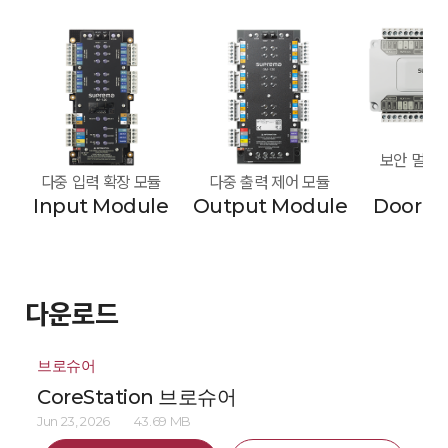
보안 멀티 도
다중 입력 확장 모듈
다중 출력 제어 모듈
모
Input Module
Output Module
Door M
다운로드
브로슈어
CoreStation 브로슈어
Jun 23, 2026
43.69 MB