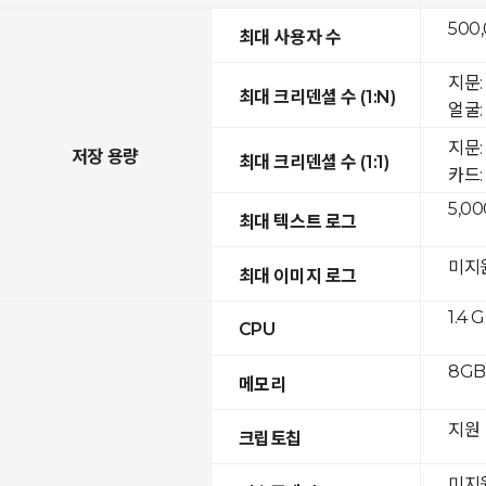
500
최대 사용자 수
지문: 
최대 크리덴셜 수 (1:N)
얼굴: 
지문:
저장 용량
최대 크리덴셜 수 (1:1)
카드: 
5,00
최대 텍스트 로그
미지
최대 이미지 로그
1.4 
CPU
8GB 
메모리
지원
크립토칩
미지