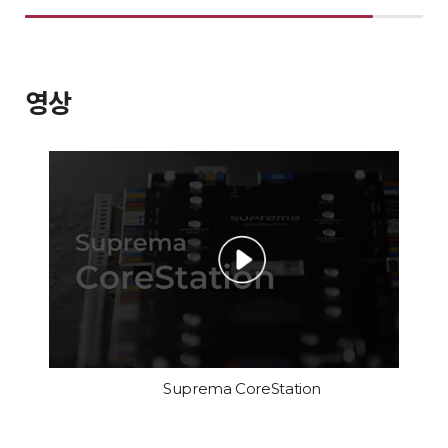
영상
Suprema CoreStation