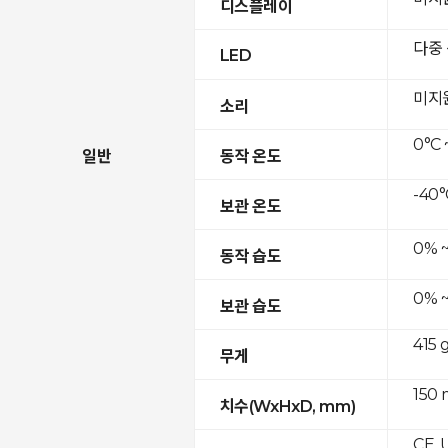
디스플레이
다중
LED
미지
소리
0°C 
일반
동작 온도
-40°
보관 온도
0% 
동작 습도
0% 
보관 습도
415 
무게
150 
치수(WxHxD, mm)
CE, 