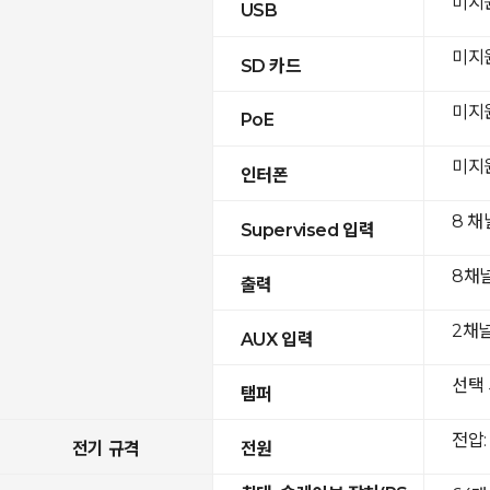
미지
USB
미지
SD 카드
미지
PoE
미지
인터폰
8 채
Supervised 입력
8채
출력
2채널(
AUX 입력
선택 
탬퍼
전압: 
전기 규격
전원