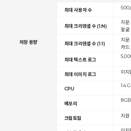
500
최대 사용자 수
지문: 
최대 크리덴셜 수 (1:N)
얼굴: 
지문:
저장 용량
최대 크리덴셜 수 (1:1)
카드: 
5,00
최대 텍스트 로그
미지
최대 이미지 로그
1.4 
CPU
8GB 
메모리
지원
크립토칩
미지