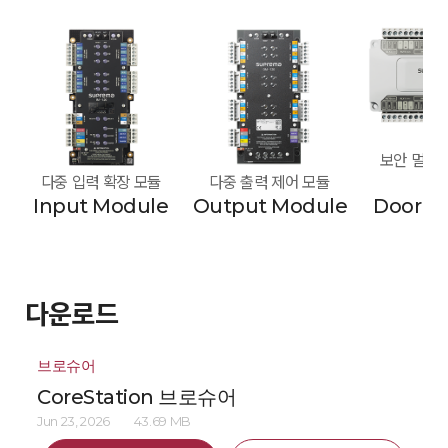
보안 멀티 도
다중 입력 확장 모듈
다중 출력 제어 모듈
모
Input Module
Output Module
Door M
다운로드
브로슈어
CoreStation 브로슈어
Jun 23, 2026
43.69 MB