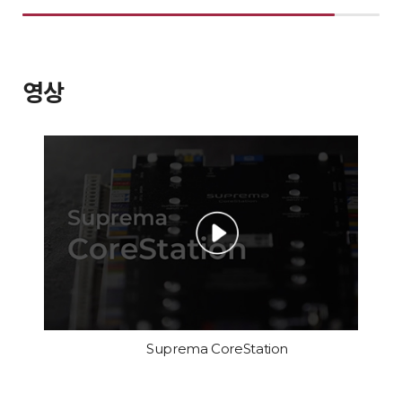
영상
Suprema CoreStation