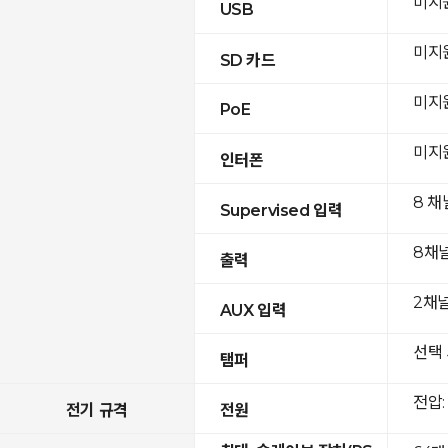
미지
USB
미지
SD 카드
미지
PoE
미지
인터폰
8 채
Supervised 입력
8채
출력
2채널(
AUX 입력
선택 
탬퍼
전압: 
전기 규격
전원