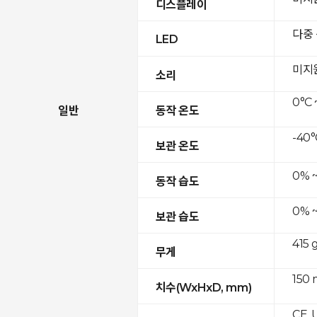
디스플레이
다중
LED
미지
소리
0°C 
일반
동작 온도
-40°
보관 온도
0% 
동작 습도
0% 
보관 습도
415 
무게
150 
치수(WxHxD, mm)
CE, 