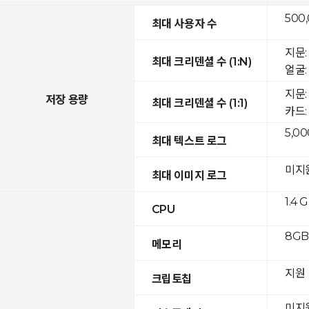
500
최대 사용자 수
지문: 
최대 크리덴셜 수 (1:N)
얼굴: 
지문:
저장 용량
최대 크리덴셜 수 (1:1)
카드: 
5,00
최대 텍스트 로그
미지
최대 이미지 로그
1.4 
CPU
8GB 
메모리
지원
크립토칩
미지