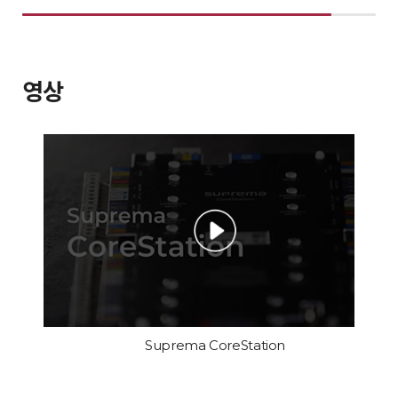
영상
Suprema CoreStation