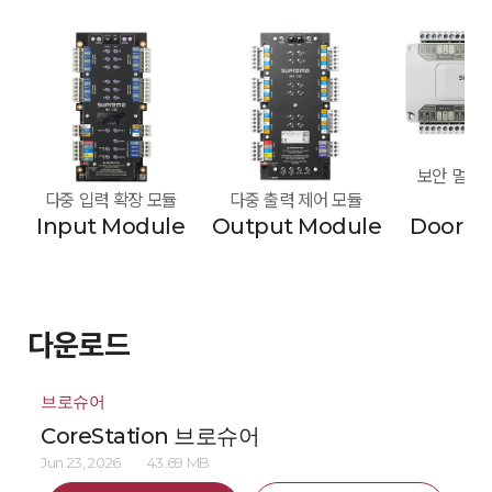
보안 멀티 도
다중 입력 확장 모듈
다중 출력 제어 모듈
모
Input Module
Output Module
Door M
다운로드
브로슈어
CoreStation 브로슈어
Jun 23, 2026
43.69 MB