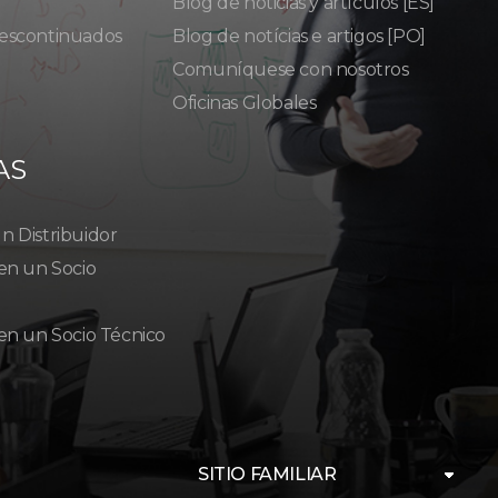
Blog de noticias y artículos [ES]
escontinuados
Blog de notícias e artigos [PO]
Comuníquese con nosotros
Oficinas Globales
AS
 Distribuidor
en un Socio
en un Socio Técnico
SITIO FAMILIAR