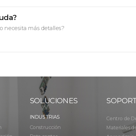
yuda?
o necesita más detalles?
SOLUCIONES
SOPOR
INDUSTRIAS
Centro de D
n
Construcción
Materiales d