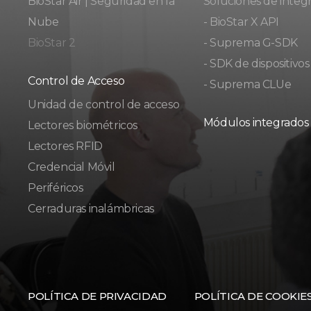
BioStar Air | Seguridad en la
Soluciones de integ
Nube
- BioStar X API
BioStar 2
- Suprema G-SDK
- SDK de dispositivos
Control de Acceso
- Suprema CLUe
Unidad de control de acceso
Módulos integrados
Lectores biométricos
Lectores RFID
Credencial Móvil
Periféricos
Cerraduras inalámbricas
POLÍTICA DE PRIVACIDAD
POLÍTICA DE COOKIE