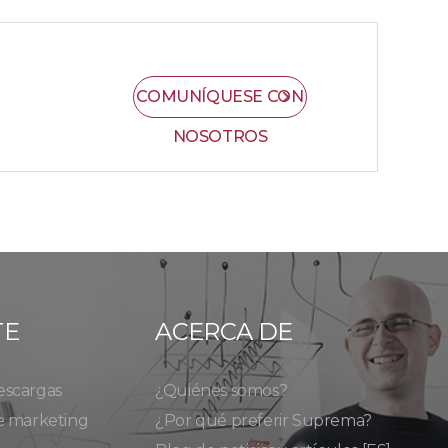
COMUNÍQUESE CON
NOSOTROS
TE
ACERCA DE
escargas
¿Quiénes somos?
e marketing
¿Por qué preferir Suprema?