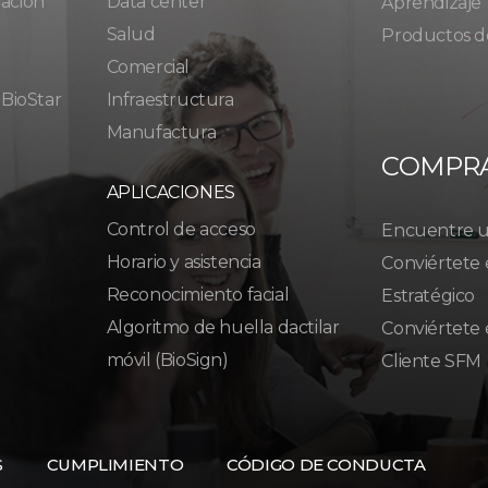
ración
Data center
Aprendizaje
Salud
Productos d
Comercial
 BioStar
Infraestructura
Manufactura
COMPR
APLICACIONES
Control de acceso
Encuentre un
Horario y asistencia
Conviértete 
Reconocimiento facial
Estratégico
Algoritmo de huella dactilar
Conviértete 
móvil (BioSign)
Cliente SFM
S
CUMPLIMIENTO
CÓDIGO DE CONDUCTA