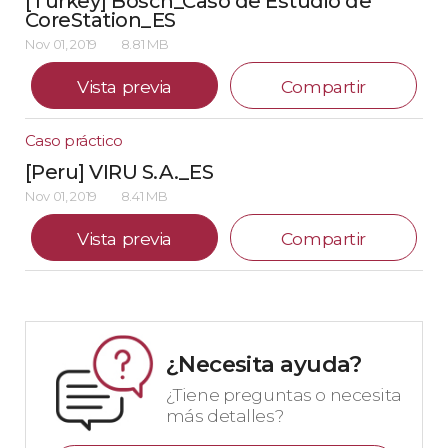
[Turkey] Bosch_Caso de Estudio de
CoreStation_ES
Nov 01, 2019
8.81 MB
Vista previa
Compartir
Caso práctico
[Peru] VIRU S.A._ES
Nov 01, 2019
8.41 MB
Vista previa
Compartir
¿Necesita ayuda?
¿Tiene preguntas o necesita
más detalles?