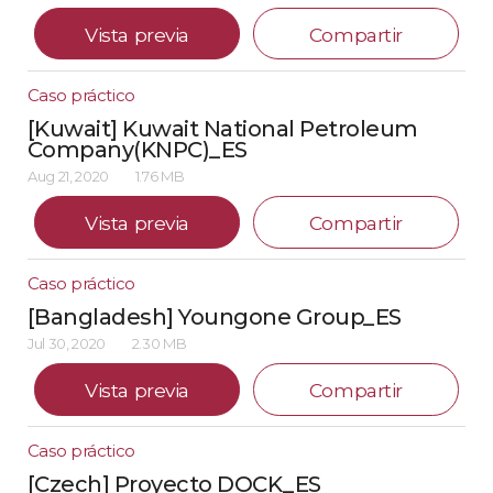
Vista previa
Compartir
Caso práctico
[Kuwait] Kuwait National Petroleum
Company(KNPC)_ES
Aug 21, 2020
1.76 MB
Vista previa
Compartir
Caso práctico
[Bangladesh] Youngone Group_ES
Jul 30, 2020
2.30 MB
Vista previa
Compartir
Caso práctico
[Czech] Proyecto DOCK_ES