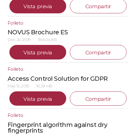
Vista previa
Compartir
Folleto
NOVUS Brochure ES
Dec 24, 2019
946.04 KB
Vista previa
Compartir
Folleto
Access Control Solution for GDPR
May 15, 2019
16.28 MB
Vista previa
Compartir
Folleto
Fingerprint algorithm against dry
fingerprints