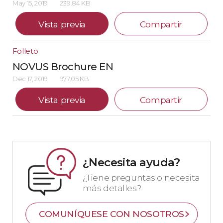
May 15, 2019
239.84 KB
Vista previa
Compartir
Folleto
NOVUS Brochure EN
Dec 17, 2019
977.05 KB
Vista previa
Compartir
¿Necesita ayuda?
¿Tiene preguntas o necesita
más detalles?
COMUNÍQUESE CON NOSOTROS