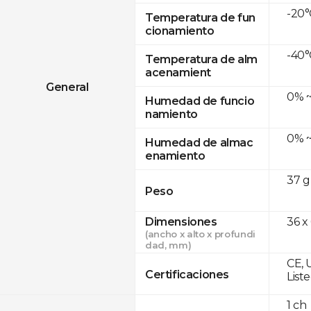
-20°
Temperatura de fun
cionamiento
-40°
Temperatura de alm
acenamient
General
0% ~
Humedad de funcio
namiento
0% ~
Humedad de almac
enamiento
37 g
Peso
Dimensiones
36 x
(ancho x alto x profundi
dad, mm)
CE, 
Certificaciones
List
1 ch