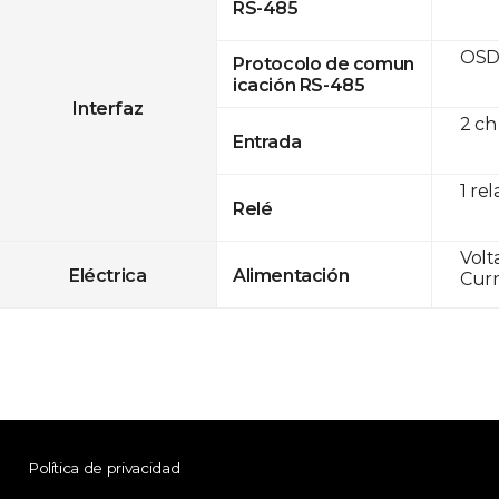
RS-485
OSD
Protocolo de comun
icación RS-485
Interfaz
2 ch
Entrada
1 rel
Relé
Volt
Eléctrica
Alimentación
Curr
Política de privacidad