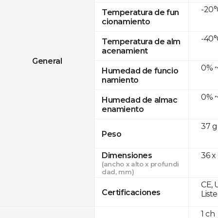
-20°
Temperatura de fun
cionamiento
-40°
Temperatura de alm
acenamient
General
0% ~
Humedad de funcio
namiento
0% ~
Humedad de almac
enamiento
37 g
Peso
Dimensiones
36 x
(ancho x alto x profundi
dad, mm)
CE, 
Certificaciones
List
1 ch