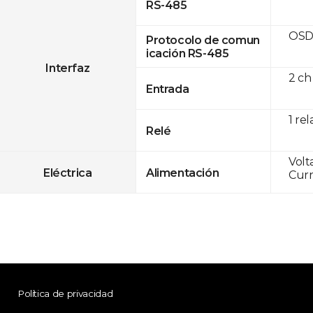
RS-485
OSD
Protocolo de comun
icación RS-485
Interfaz
2 ch
Entrada
1 rel
Relé
Volt
Eléctrica
Alimentación
Curr
Política de privacidad