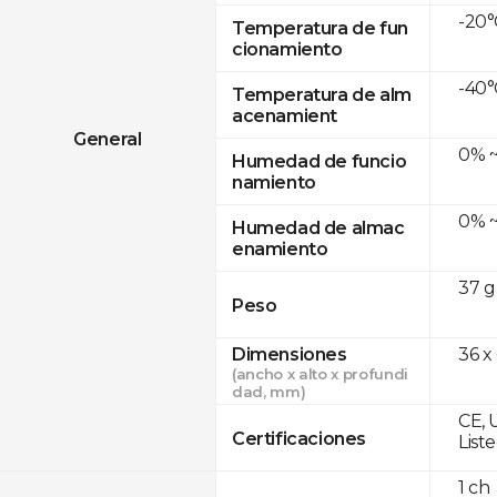
-20°
Temperatura de fun
cionamiento
-40°
Temperatura de alm
acenamient
General
0% ~
Humedad de funcio
namiento
0% ~
Humedad de almac
enamiento
37 g
Peso
Dimensiones
36 x
(ancho x alto x profundi
dad, mm)
CE, 
Certificaciones
List
1 ch