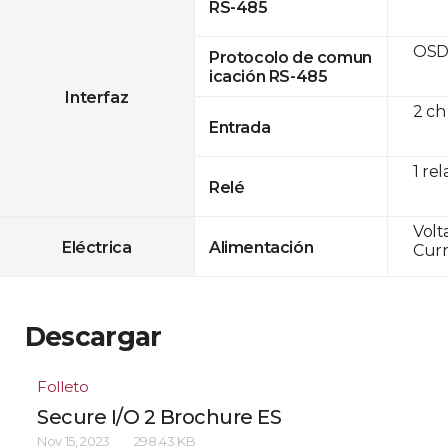
RS-485
OSD
Protocolo de comun
icación RS-485
Interfaz
2 ch
Entrada
1 rel
Relé
Volt
Eléctrica
Alimentación
Curr
Descargar
Folleto
Secure I/O 2 Brochure ES
Nov 15, 2023
298.43 KB