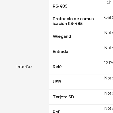
1 ch
RS-485
OSD
Protocolo de comun
icación RS-485
Not
Wiegand
Not
Entrada
12 R
Interfaz
Relé
Not
USB
Not
Tarjeta SD
Not
PoE