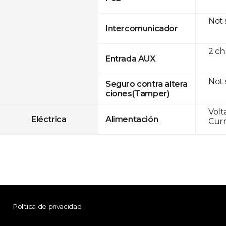
Not
Intercomunicador
2 ch
Entrada AUX
Not
Seguro contra altera
ciones(Tamper)
Volt
Eléctrica
Alimentación
Curr
Política de privacidad