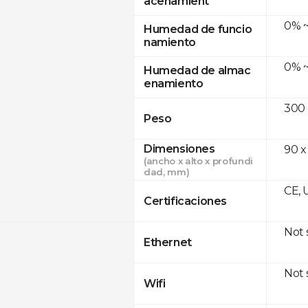
acenamient
0% ~
Humedad de funcio
namiento
0% ~
Humedad de almac
enamiento
300
Peso
Dimensiones
90 x
(ancho x alto x profundi
dad, mm)
CE, 
Certificaciones
Not
Ethernet
Not
Wifi