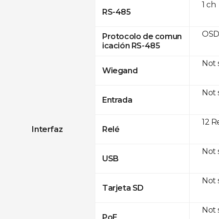
1 ch
RS-485
OSD
Protocolo de comun
icación RS-485
Not
Wiegand
Not
Entrada
12 R
Interfaz
Relé
Not
USB
Not
Tarjeta SD
Not
PoE