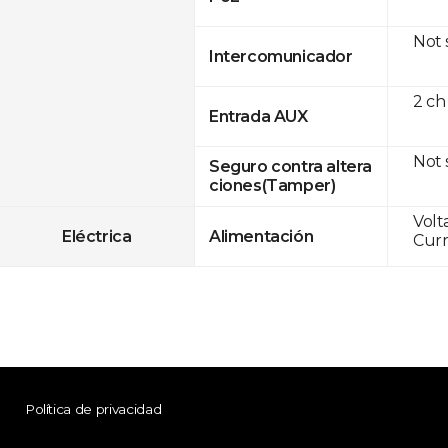
Not
Intercomunicador
2 ch
Entrada AUX
Not
Seguro contra altera
ciones(Tamper)
Volt
Eléctrica
Alimentación
Curr
Política de privacidad