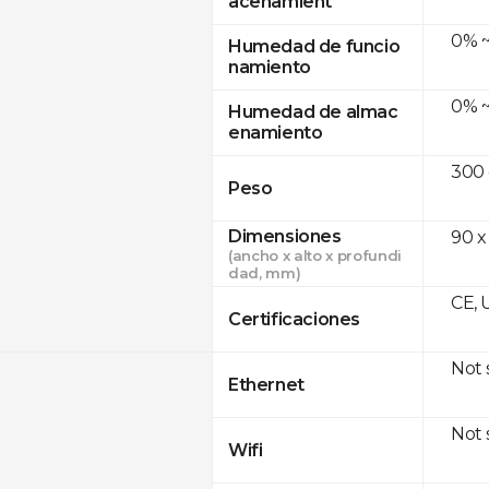
acenamient
0% ~
Humedad de funcio
namiento
0% ~
Humedad de almac
enamiento
300
Peso
Dimensiones
90 x
(ancho x alto x profundi
dad, mm)
CE, 
Certificaciones
Not
Ethernet
Not
Wifi