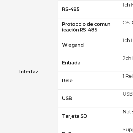
1ch 
RS-485
OSD
Protocolo de comun
icación RS-485
1ch 
Wiegand
2ch 
Entrada
Interfaz
1 Re
Relé
USB 
USB
Not
Tarjeta SD
Supp