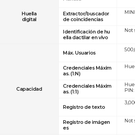
MINE
Huella
Extractor/buscador
digital
de coincidencias
Not
Identificación de hu
ella dactilar en vivo
500
Máx. Usuarios
Huel
Credenciales Máxim
as. (1:N)
Huel
Credenciales Máxim
Capacidad
PIN:
as. (1:1)
3,00
Registro de texto
Not
Registro de imágen
es