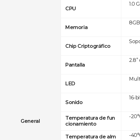
1.0 
CPU
8GB
Memoria
Sop
Chip Criptográfico
2.8”
Pantalla
Mult
LED
16-bi
Sonido
-20°
Temperatura de fun
General
cionamiento
-40°
Temperatura de alm