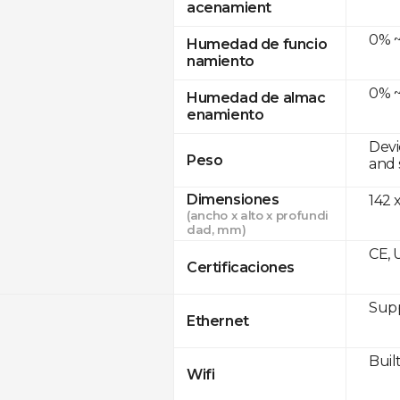
acenamient
0% ~
Humedad de funcio
namiento
0% ~
Humedad de almac
enamiento
Devi
Peso
and 
Dimensiones
142 
(ancho x alto x profundi
dad, mm)
CE, 
Certificaciones
Supp
Ethernet
Built
Wifi