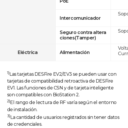
PoE
Sop
Intercomunicador
Sop
Seguro contra altera
ciones(Tamper)
Volt
Eléctrica
Alimentación
Curr
1)
Las tarjetas DESFire EV2/EV3 se pueden usar con
tarjetas de compatibilidad retroactiva de DESFire
EV1. Las funciones de CSN y de tarjeta inteligente
son compatibles con BioStation 2.
2)
El rango de lectura de RF varía según el entorno
de instalación.
3)
La cantidad de usuarios registrados sin tener datos
de credenciales.