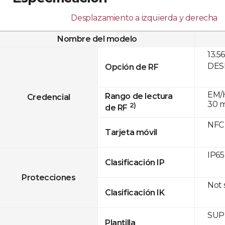
Desplazamiento a izquierda y derecha
Nombre del modelo
13.5
DESF
Opción de RF
EM/H
Rango de lectura
Credencial
30 
2)
de RF
NFC
Tarjeta móvil
IP65
Clasificación IP
Protecciones
Not
Clasificación IK
SUPR
Plantilla