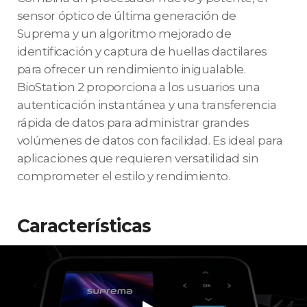
sensor óptico de última generación de
Suprema y un algoritmo mejorado de
identificación y captura de huellas dactilares
para ofrecer un rendimiento inigualable.
BioStation 2 proporciona a los usuarios una
autenticación instantánea y una transferencia
rápida de datos para administrar grandes
volúmenes de datos con facilidad. Es ideal para
aplicaciones que requieren versatilidad sin
comprometer el estilo y rendimiento.
Características