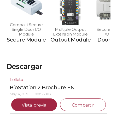
Compact Secure
Single Door I/O
Multiple Output
Secure Mu
Module
Extension Module
I/O Mo
Secure Module
Output Module
Door M
Descargar
Folleto
BioStation 2 Brochure EN
May 14, 2019
886.77 KB
Vista previa
Compartir