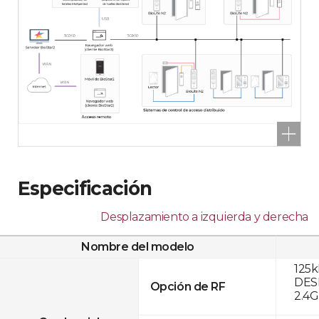
Especificación
Desplazamiento a izquierda y derecha
Nombre del modelo
125k
DESF
Opción de RF
2.4