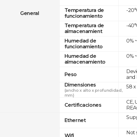
-20°
Temperatura de
General
funcionamiento
-40°
Temperatura de
almacenamient
0% ~
Humedad de
funcionamiento
0% ~
Humedad de
almacenamiento
Devi
Peso
and 
Dimensiones
58 x
(ancho x alto x profundidad,
mm)
CE, 
Certificaciones
REA
Supp
Ethernet
Not
Wifi