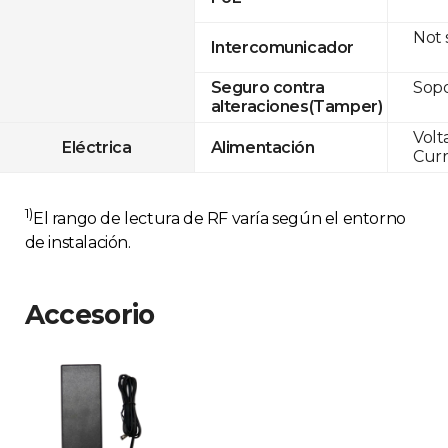
Not
Intercomunicador
Sop
Seguro contra
alteraciones(Tamper)
Volt
Eléctrica
Alimentación
Curr
1)
El rango de lectura de RF varía según el entorno
de instalación.
Accesorio