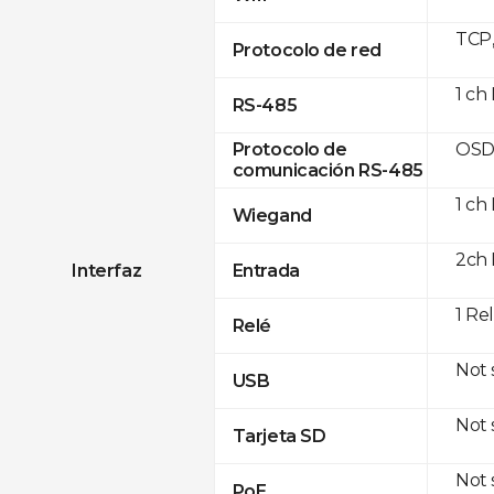
TCP
Protocolo de red
1 ch
RS-485
OSD
Protocolo de
comunicación RS-485
1 ch
Wiegand
2ch 
Interfaz
Entrada
1 Re
Relé
Not
USB
Not
Tarjeta SD
Not
PoE