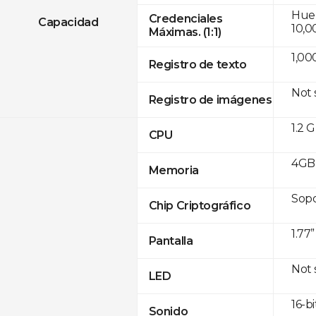
Huell
Credenciales
Capacidad
10,0
Máximas. (1:1)
1,00
Registro de texto
Not
Registro de imágenes
1.2 
CPU
4GB
Memoria
Sop
Chip Criptográfico
1.77
Pantalla
Not
LED
16-bi
Sonido