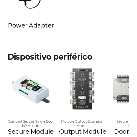
Power Adapter
Dispositivo periférico
Compact Secure Single Door
Multiple Output Extension
Secure Multi
I/O Module
Module
Modu
Secure Module
Output Module
Door M