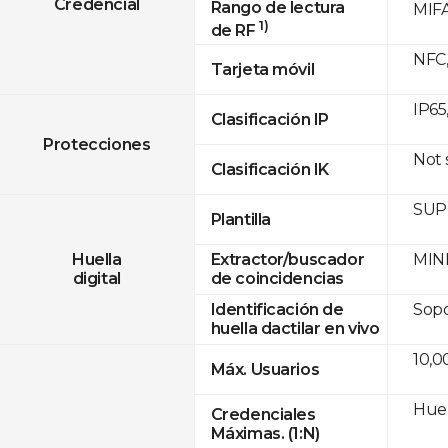
Credencial
Rango de lectura
MIFA
1)
de RF
NFC,
Tarjeta móvil
IP65
Clasificación IP
Protecciones
Not
Clasificación IK
SUPR
Plantilla
MINE
Huella
Extractor/buscador
digital
de coincidencias
Sopo
Identificación de
huella dactilar en vivo
10,0
Máx. Usuarios
Huel
Credenciales
Máximas. (1:N)